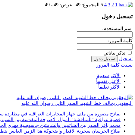
1
2
3
4
5
المجموع:
49
| عرض:
49 - 49
تسجيل دخول
اسم المستخدم:
كلمة المرور:
تذكر بياناتي
تسجيل
نسيت كلمة المرور
الأكثر شعبية
الأعلى تقييماً
الأكثر تعليقاً
اليعقوبي يخالف خط الشهيد الصدر الثاني رضوان الله عليه
نماذج مصورة من ملف جهاز المخابرات العراقية في مطاردة سماح
قضية عراقية "للمناقشة": اموال الاضرحة المقدسة بين النهب و
محمد باقر الصدر بين الشاتمين والشامتين جاسوسية مهدي الحك
صلاح الخرسان سخرية الاقدار واضحوكة هذا الزمن العابس يتطاول