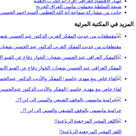
انهيار الاقتصاد العراقي إفرازاته الحرب الاهلية
شيعة السلطة يتحملون مآسي العراق الجريح
جانب من مشاركة سماحة آية الله العظمى السيد احمد الحسني ال
المزيد في المكتبة المرئية
مقتطفات من حديث المفكر العربي الدكتور عبد الحسين شعبان لم
المفكر العراقي عبد الحسين شعبان: الحوار دفاع عن القيم الإنس
لقاء خاص مع مهدي جاسم | المفكر والأديب الدكتور عبدالحسي
حرامية مايسمى بالوقف الشيعي والسني إلى اين؟!..
اللغز المحير المرجعية الرباعية!!