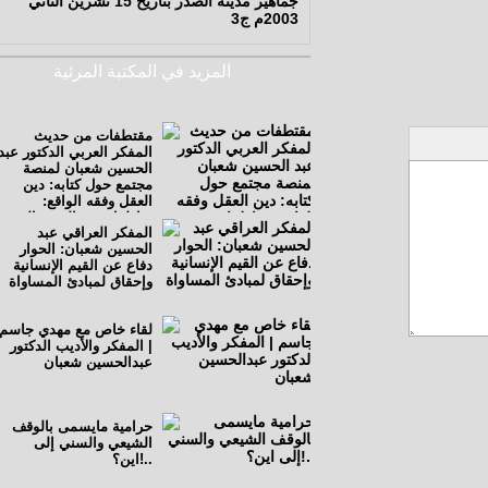
جماهير مدينة الصدر بتاريخ 15 تشرين الثاني
2003م ج3
المزيد في المكتبة المرئية
مقتطفات من حديث
المفكر العربي الدكتور عبد
الحسين شعبان لمنصة
مجتمع حول كتابه: دين
العقل وفقه الواقع:
مناظرات مع الفقيه السيد
المفكر العراقي عبد
أحمد الحسني البغدادي.
الحسين شعبان: الحوار
دفاع عن القيم الإنسانية
وإحقاق لمبادئ المساواة
لقاء خاص مع مهدي جاسم
| المفكر والأديب الدكتور
عبدالحسين شعبان
حرامية مايسمى بالوقف
الشيعي والسني إلى
اين؟!..