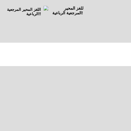
اللغز المحير المرجعية
الرباعية!!
من هو المصلح في العراق
المحتل أميركيا؟!..