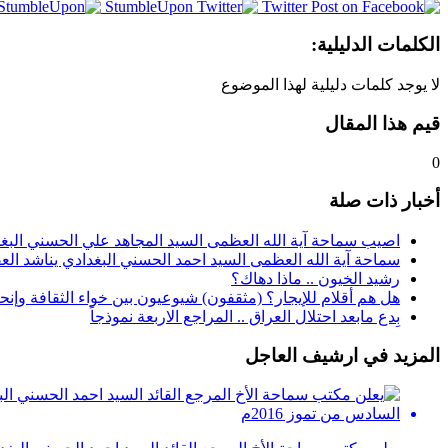
StumbleUpon
Twitter
الكلمات الدليلية:
لا يوجد كلمات دليلية لهذا الموضوع
قيم هذا المقال
0
أخبار ذات صلة
اصيب سماحة آية الله العظمى السيد المجاهد علي الحسني البغد
سماحة آية الله العظمى السيد احمد الحسني البغدادي يناشد العقلا
رشيد الخيون .. ماذا دهاك؟
هل هم أقلام للإيجار؟ (مثقفون) شيوعيون بين خواء الثقافة وإنح
بِدع مابعد احتلال العراق .. المراجع الاربعة نموذجاً
المزيد في ارشيف العاجل