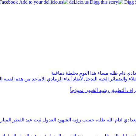
Facebook
del.icio.us
Digg
ادي دام ظله مساء هذا اليوم بجلطة دماغية
ء والضمائر الحية التدخل لأنقاذ أبناء الرمادي الاماجد من هذه الفتنة ا
راف التطبيق رشيد الخيون نموذجاً