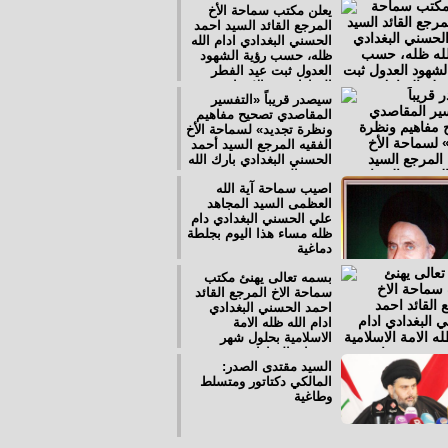
يعلن مكتب سماحة الأخ
المرجع القائد السيد احمد
الحسني البغدادي ادام الله
ظله، حسب رؤية الشهود
العدول ثبت عيد الفطر
المبارك يوم الاربعاء
سيصدر قريباً «التفسير
المصادف الأول من شهر
المقاصدي تصحيح مفاهيم
شوال الاغر 1437هـ
ونظرة تجديد» لسماحة الأخ
الموافق السادس من تموز
الفقيه المرجع السيد أحمد
2016م
الحسني البغدادي بارك الله
عمره المديد
اصيب سماحة آية الله
العظمى السيد المجاهد
علي الحسني البغدادي دام
ظله مساء هذا اليوم بجلطة
دماغية
بسمه تعالى يهنئ مكتب
سماحة الاخ المرجع القائد
احمد الحسني البغدادي
ادام الله ظله الامة
الاسلامية بحلول شهر
رمضان المبارك، ويدعو
السيد مقتدى الصدر:
العلي القدير ان يحل علينا
المالكي دكتاتور ومتسلط
هذا الشهر الفضيل، ونحن
وطاغية
بأمس الحاجة للمّ الشمل
وتوحيد الكلمة في حرب
الفتنة الطائفية التي يثيرها
اليهود