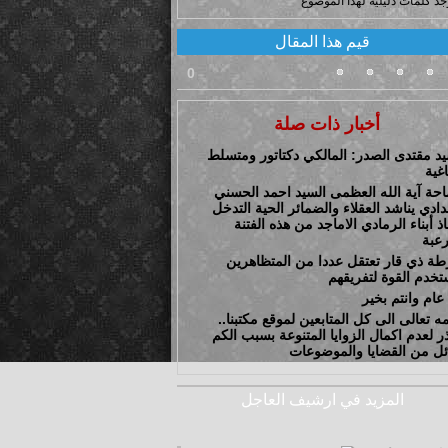
وجد كلمات دليلية لهذا الموضوع
قيم هذا المقال
0
أخبار ذات صلة
يد مقتدى الصدر: المالكي دكتاتور ومتسلط
غية
حة آية الله العظمى السيد احمد الحسني
دادي يناشد العقلاء والضمائر الحية التدخل
اذ أبناء الرمادي الاماجد من هذه الفتنة
رعبة
ة ذي قار تعتقل عددا من المتظاهرين
تخدم القوة لتفريقهم
عام وانتم بخير
 تعالى الى كل المتابعين لموقع مكتبنا..
ر لعدم اكمال الزوايا المتنوعة بسبب الكم
ائل من القضايا والموضوعات
المزيد في ارشيف العاجل