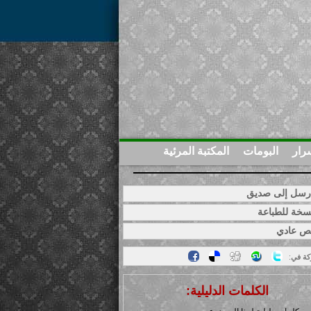
رار
البومات
المكتبة المرئية
سل إلى صديق
خة للطباعة
ص عادي
كة في
:
الكلمات الدليلية: