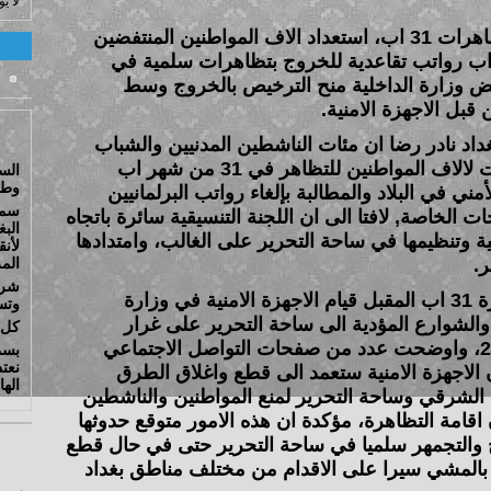
لا ي
أكدتْ اللجنة التنسيقية المنظمة لتظاهرات 31 اب، استعداد الاف المواطنين المنتفضين
اب رواتب تقاعدية للخروج بتظاهرات سلمية في
ض وزارة الداخلية منح الترخيص بالخروج وسط
بل الاجهزة الامنية.
د نادر رضا ان مئات الناشطين المدنيين والشباب
والمثقفين والكفاءات وجهوا الدعوات لالاف المواطنين للتظاهر في 31 من شهر اب
الس
وطا
ني في البلاد والمطالبة بإلغاء رواتب البرلمانيين
سما
لخاصة, لافتا الى ان اللجنة التنسيقية سائرة باتجاه
البغ
ة وتنظيمها في ساحة التحرير على الغالب، وامتدادها
لأنق
.
الم
شرط
وتوقع عدد من مدوني بيانات تظاهرة 31 اب المقبل قيام الاجهزة الامنية في وزارة
وتس
والشوارع المؤدية الى ساحة التحرير على غرار
كل 
ماحدث ابان تظاهرة 25 شباط 2011، واوضحت عدد من صفحات التواصل الاجتماعي
بسمه
نعتذ
 الاجهزة الامنية ستعمد الى قطع واغلاق الطرق
اله
 الشرقي وساحة التحرير لمنع المواطنين والناشطين
اقامة التظاهرة، مؤكدة ان هذه الامور متوقع حدوثها
التجمهر سلميا في ساحة التحرير حتى في حال قطع
بالمشي سيرا على الاقدام من مختلف مناطق بغداد