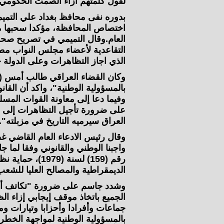
لقول كلمتهم ازاء الصمت الحكومي.
بدوره نفى محافظ بغداد علي التمي
اختصاص المحافظة، مؤكدا سحبها منذ
العام.وقال التميمي في تصريح صحف
التقاعدية لأعضاء مجلس النواب مط
الذي اجاز التظاهرات وعلى الدولة حم
وكان القضاء العراقي طالب أمس (الث
بالمسؤولية الوطنية"، واكد أن القان
وفيما دعا إلى معاونة القوات المس
على ضرورة تأجيل التظاهرات إلى و
العراق سيرميه التاريخ في مزبلته".
وقال رئيس الادعاء العام القاضي غ
رقم (159) لسنة 
الديمقراطية والمصالح العليا للشعب
وشدد جاسم على ضرورة "تكاتف أبنا
الجميع باتخاذ موقف إيجابي إزاء الظر
جماعات وأفرادا وأحزابا وتيارات 
بالمسؤولية الوطنية لمواجهة الخطر ا