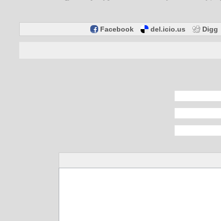
Facebook
del.icio.us
Digg