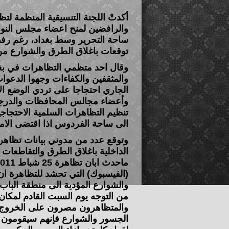
والرافضين لمنح اعضاء مجلس النو
ساحة التحرير وسط بغداد، رغم رف
توقعات باغلاق الطرق والشوارع من ق
وقال احد متظمي التظاهرات في بغدا
الجاري احتجاجا على تردي الوضع الأم
وأعضاء مجالس المحافظات والدرجات ا
تنظيم التظاهرات السلمية الاحتجاجي
الى ساحة الفردوس اذا اقتضى الامر
الداخلية باغلاق الطرق والتقاطعات 
(الفيسبوك) التي تحشد للتظاهرة ان
والشوارع المؤدية الى منطقة الباب
من التوجه يوم السبت القادم لمكان 
والمتظاهرون مصرون على الخروج و
الجسور والشوارع فإنهم سيقومون 