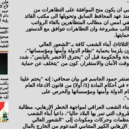
مي ان يكون منح الموافقة على التظاهرات من
 عهد المحافظ السابق وتحويلها الى مكتب القائد
ي امس ان مطالب المتظاهرين بالغاء الرواتب
الب مشروعة وان التظاهرات تتوافق مع الدستور
ايتها.
لاثاء)، أبناء الشعب كافة بـ"الشعور العالي
ون يلزمنا بحماية "نظام الدولة وأمنها ومؤسساتها"،
لحة والحكومة قبل أن "يحترق الأخضر باليابس"، شدد
قت الأمان والاستقرار، كون من "يتخلف عن حماية
ضنفر حمود الجاسم في بيان صحافي: إنه "يحتم علينا
واجبنا الوطني والقانوني وفقا لما جاء في أحكام المادة (1/ أولا) من قانون الادعاء العام
(1979)، حماية نظام الدولة وأمنها ومؤسساتها والحرص على
".
ء الشعب العراقي لمواجهة الخطر الإرهابي، مطالبة
وف التي تمر بها البلاد حاليا"، داعيا أبناء الشعب
ومنظمات وحركات ومكونات إلى "الشعور العالي
لإرهابي الكبير المتنامي المدعوم من الخارج بالمال