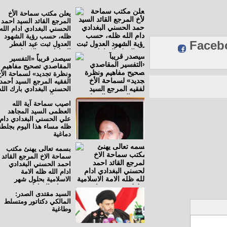
يعلن مكتب سماحة الأخ
المرجع القائد السيد احمد
الحسني البغدادي ادام الله
ظله، حسب رؤية الشهود
Fac
العدول ثبت عيد الفطر
المبارك يوم الاربعاء
سيصدر قريباً «التفسير
المصادف الأول من شهر
المقاصدي تصحيح مفاهيم
شوال الاغر 1437هـ
ونظرة تجديد» لسماحة الأخ
الموافق السادس من تموز
الفقيه المرجع السيد أحمد
2016م
الحسني البغدادي بارك الله
عمره المديد
اصيب سماحة آية الله
العظمى السيد المجاهد
علي الحسني البغدادي دام
ظله مساء هذا اليوم بجلطة
دماغية
بسمه تعالى يهنئ مكتب
سماحة الاخ المرجع القائد
احمد الحسني البغدادي
ادام الله ظله الامة
الاسلامية بحلول شهر
رمضان المبارك، ويدعو
السيد مقتدى الصدر:
العلي القدير ان يحل علينا
المالكي دكتاتور ومتسلط
هذا الشهر الفضيل، ونحن
وطاغية
بأمس الحاجة للمّ الشمل
وتوحيد الكلمة في حرب
الفتنة الطائفية التي يثيرها