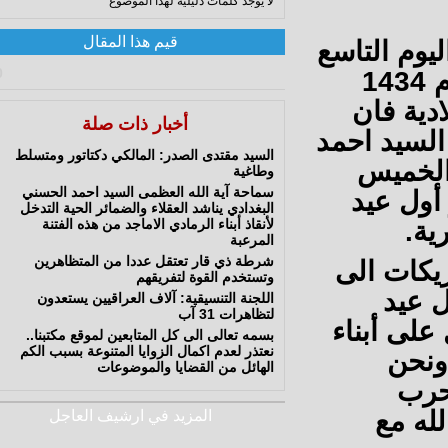
لا يوجد كلمات دليلية لهذا الموضوع
قيم هذا المقال
وم التاسع
0
والعشرين من شهر رمضان المبارك لهذا العام 1434
من شهر آب 2013 ميلادية فان
أخبار ذات صلة
سيد احمد
السيد مقتدى الصدر: المالكي دكتاتور ومتسلط
لخميس
وطاغية
سماحة آية الله العظمى السيد احمد الحسني
لادية هو أول عيد
البغدادي يناشد العقلاء والضمائر الحية التدخل
لأنقاذ أبناء الرمادي الاماجد من هذه الفتنة
المرعبة
شرطة ذي قار تعتقل عددا من المتظاهرين
كات الى
وتستخدم القوة لتفريقهم
 عيد
اللجنة التنسيقية: آلاف العراقيين يستعدون
لتظاهرات 31 آب
لى أبناء
بسمه تعالى الى كل المتابعين لموقع مكتبنا..
نعتذر لعدم اكمال الزوايا المتنوعة بسبب الكم
نحن
الهائل من القضايا والموضوعات
رب
ه مع
المزيد في ارشيف العاجل