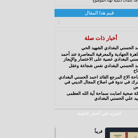
وجد كلمات دليلية لهذا الموضوع
قيم هذا المقال
0
أخبار ذات صلة
د الحسني البغدادي الشهيد الحي
اهرة الجهادية والمعرفية المعاصرة عند أحمد
سني البغدادي عصية على الاختصار والإيجاز
د الحسني البغدادي نفس شجاعة وعقل
ـاح
حة الاخ المرجع القائد احمد الحسني البغدادي
رك في ندوة في اصلاح المجال الديني في
س
ة صحية اصابت سماحة آية الله العظمى
يد علي الحسني البغدادي
المزيد في أخبار خاصة
قريباً