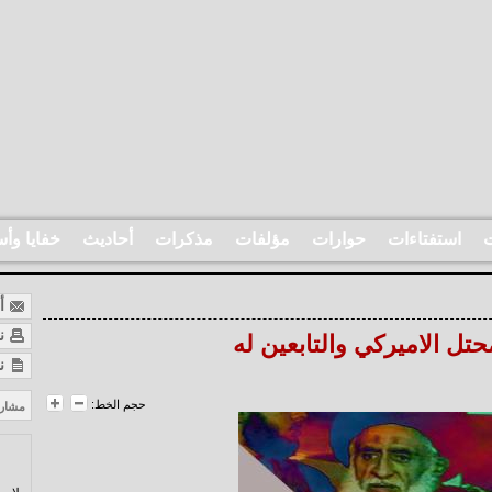
ت
استفتاءات
حوارات
مؤلفات
مذكرات
أحاديث
خفايا وأس
أر
نس
تل الاميركي والتابعين له
ن
حجم الخط:
مشار