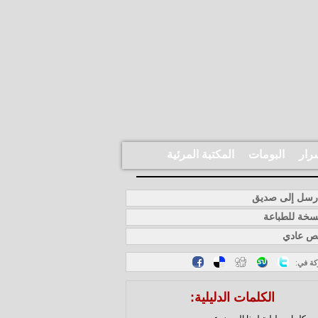
رار
البومات
المكتبة المرئية
سل إلى صديق
خة للطباعة
ص عادي
كة في
:
الكلمات الدليلية: