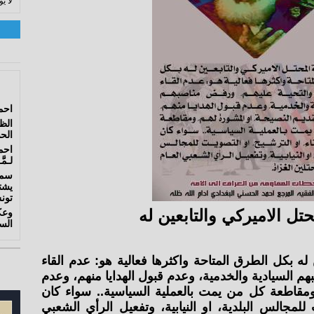
لا ي
احم
الظ
الح
احم
لـمَّ
سما
يشت
تون
تل الاميركي والتابعين له
وعك
الس
له بكل الطرق المتاحة واكثرها فعالية هو: عدم القاء
م السيادية والخدمية، وعدم قبول الهدايا منهم، وعدم
ومقاطعة كل من يمت بالعملية السياسية.. سواء كان
 للمجالس البلدية، او النيابية، وتفعيل الرأي الشعبي