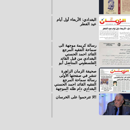
البغدادي: الأربعاء أول أيام
عيد الفطر
رسالة كريمة موجهة الى
سماحة الفقيه المرجع
القائد احمد الحسني
البغدادي من قبل القائد
الفلسطيني المناضل أبو
أحمد فؤاد عضو اللجنة
صحيفة الزمان الزاهرة
المركزية العامة للجبهة
تنشر في صفحتها الأولى
الشعبية لتحرير فلسطين
رسالة سماحة المرجع
الفقيه القائد احمد الحسني
البغدادي دام ظله الموجهة
إلى الأمة العربية والاسلامية
لا تترحموا على الخرسان!!
تغريدة الكاتب سمير عبيد