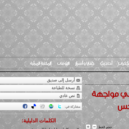
ات
أحاديث
خفايا وأسرار
البومات
المكتبة المرئية
أرسل إلى صديق
نسخة للطباعة
 مواجهة
نص عادي
كس
مشاركة في
:
الكلمات الدليلية:
حجم الخط: