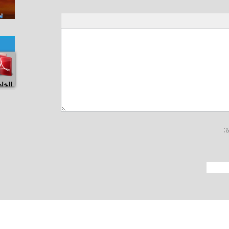
الخا
: