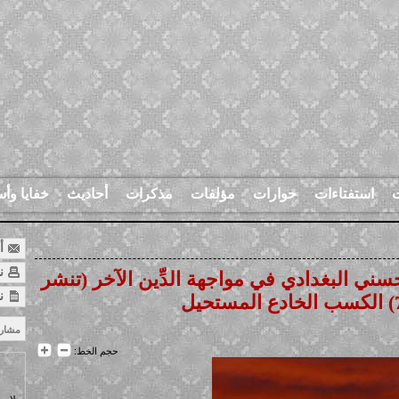
ت
استفتاءات
حوارات
مؤلفات
مذكرات
أحاديث
خفايا وأس
أر
نس
 البغدادي في مواجهة الدِّين الآخر (تنشر
ن
مشار
حجم الخط: