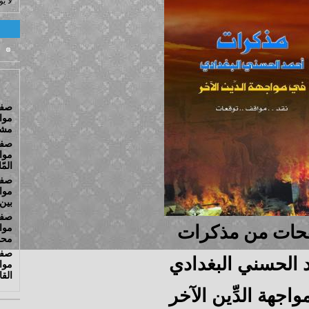
لا ي
صفح
مشت
صفح
المّ
صفح
بين
صفح
ات من مذكرات
محو
صفح
 الحسني البغدادي
مواج
الق
اجهة الدِّين الآخر