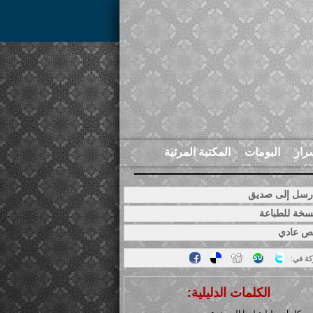
رار
البومات
المكتبة المرئية
سل إلى صديق
خة للطباعة
ص عادي
كة في
:
الكلمات الدليلية: