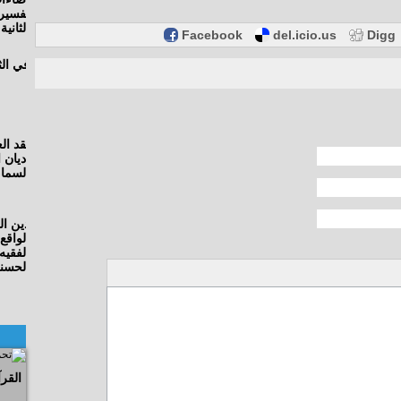
Facebook
del.icio.us
Digg
القرآ