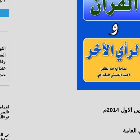
لا ي
الثو
الس
وقا
عند
عندم
 العامة