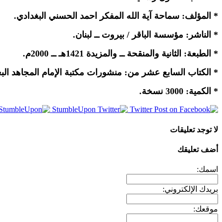
* المؤلف: سماحة آية الله المفكر احمد الحسني البغدادي.
* الناشر: مؤسسة الباقر / بيروت ــ لبنان.
* الطبعة: الثانية والمنقحة ــ والمزيدة 1421هـ ــ 2000م.
* الكتاب السابع عشر من: منشورات مكتبة الإمام المجاهد البغ
* الكمية: 3000 نسخة.
StumbleUpon
Twitter
لا توجد تعليقات
أضف تعليقك
اسمك:
بريدك الإلكتروني:
موقعك: