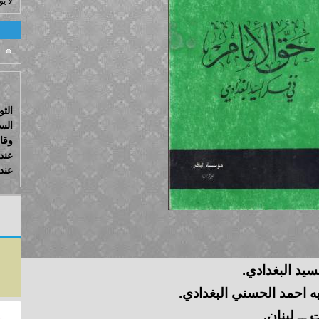
لا ي
الثو
الس
وقا
عند
عندم
سيد البغدادي.
يه احمد الحسني البغدادي.
 ــ لبنان.