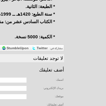
* الطبعة: الثانية.
* سنة الطبع: 1420هـ ــ 1999م.
* الكتاب السادس عشر من: منشو
* الكمية: 5000 نسخة.
StumbleUpon
Twitter
مشاركة في
:
لا توجد تعليقات
أضف تعليقك
اسمك:
بريدك الإلكتروني:
موقعك:
أضف تعليقاتك: