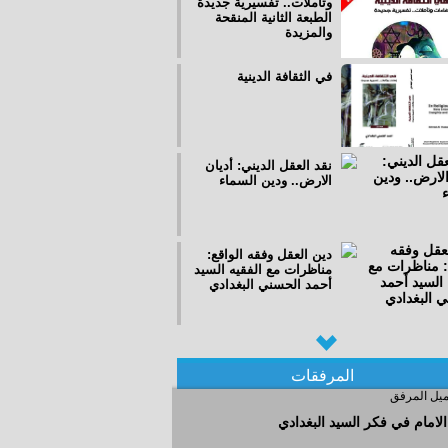
وتأملات.. تفسيرية جديدة
الطبعة الثانية المنقحة
والمزيدة
في الثقافة الدينية
نقد العقل الديني: أديان
الارض.. ودين السماء
دين العقل وفقه الواقع:
مناظرات مع الفقيه السيد
أحمد الحسني البغدادي
ايران والعراق اسرار
وقضايا
المرفقات
لامام في فكر السيد البغدادي