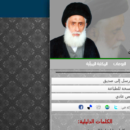
البومات
المكتبة المرئية
سل إلى صديق
خة للطباعة
ص عادي
كة في
:
الكلمات الدليلية: