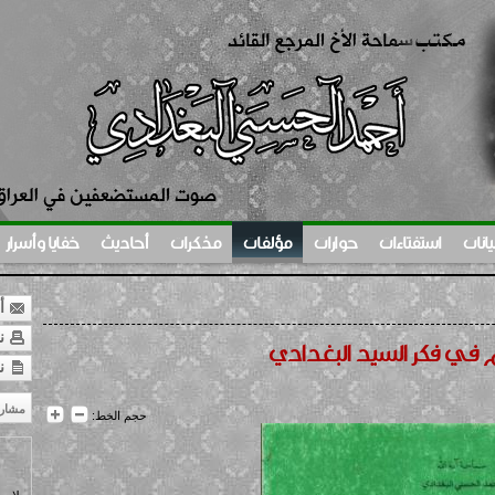
يانات
استفتاءات
حوارات
مؤلفات
مذكرات
أحاديث
خفايا وأسرار
أر
نس
م في فكر السيد البغدادي
ن
مشار
حجم الخط: