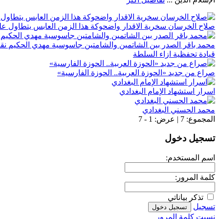
صلاح الخرسان سخرية الاقدار واضحوكة هذا الزمن العابس يتطاول على 
محمد باقر الصدر بين الشاتمين والشامتين جاسوسية مهدي الحكيم نق
قيادة تحفظية ازاء السلطة
صراع من جديد «الحوزة العربية.. الحوزة الفارسية»
اسرار استشهاد الإمام البغدادي
محمد الحسني البغدادي
المجموع:
7
| عرض:
1 - 7
تسجيل دخول
اسم المستخدم:
كلمة المرور:
تذكر بياناتي
تسجيل
نسيت كلمة المرور