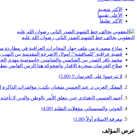
الأكثر شعبية
الأعلى تقييماً
الأكثر تعليقاً
اليعقوبي يخالف خط الشهيد الصدر الثاني رضوان الله عليه
نماذج مصورة من ملف جهاز المخابرات العراقية في مطاردة سماح
قضية عراقية "للمناقشة": اموال الاضرحة المقدسة بين النهب و
محمد باقر الصدر بين الشاتمين والشامتين جاسوسية مهدي الحك
صلاح الخرسان سخرية الاقدار واضحوكة هذا الزمن العابس يتطاول
لا تترحموا على الخرسان!!
(5.00)
المفكر العربي د. عبد الحسين شعبان يكتب: مؤاشرات الذاكرة ال
أحمد الحسني البغدادي حين يتعلق الأَمر بالوطن والدين لا تأخذ
الخوئي والسيستاني مؤهلات التقليد
(4.00)
معرفة الاسلام أولاً
(1.00)
عرض المؤلف