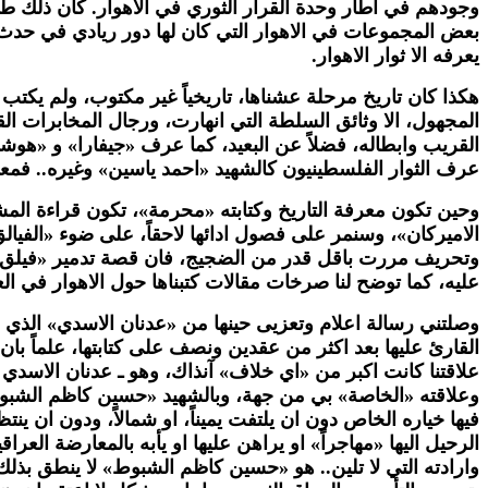
بعض المجموعات في الاهوار التي كان لها دور ريادي في حدث ا
يعرفه الا ثوار الاهوار.
هكذا كان تاريخ مرحلة عشناها، تاريخياً غير مكتوب، ولم ي
المجهول، الا وثائق السلطة التي انهارت، ورجال المخابرات القد
القريب وابطاله، فضلاً عن البعيد، كما عرف «جيفارا» و «هوش
عرف الثوار الفلسطينيون كالشهيد «احمد ياسين» وغيره.. فمع
وحين تكون معرفة التاريخ وكتابته «محرمة»، تكون قراءة 
الاميركان»، وسنمر على فصول ادائها لاحقاً، على ضوء «الفيال
وتحريف مررت باقل قدر من الضجيج، فان قصة تدمير «فيلق الا
عليه، كما توضح لنا صرخات مقالات كتبناها حول الاهوار في العر
وصلتني رسالة اعلام وتعزيى حينها من «عدنان الاسدي» الذي
القارئ عليها بعد اكثر من عقدين ونصف على كتابتها، علماً ب
علاقتنا كانت اكبر من «اي خلاف» آنذاك، وهو ـ عدنان الاسدي
وعلاقته «الخاصة» بي من جهة، وبالشهيد «حسين كاظم الشبو
فيها خياره الخاص دون ان يلتفت يميناً، او شمالاً، ودون ان 
الرحيل اليها «مهاجراً» او يراهن عليها او يأبه بالمعارضة العرا
وارادته التي لا تلين.. هو «حسين كاظم الشبوط» لا ينطق بذلك،