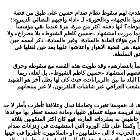
 التي «ستقدم» لهم سقوط نظام صدام حسين على طبق من فضة
«الجبهة» و«الحوزة» لـ «اداء واجبهم النضالي الديني»!!
وط»؟ انها دفنته اكثر من مرة، مرة عندما بقي مؤسساً
عندما مررت استشهاد «حسين كاظم الشبوط» بلا «صراخ» ولا
حداً من هؤلاء القادة «السادة» وغير «السادة» ذكر اسمه حين
ة، هي قضية الاهوار واعتاشوا عليها بعد حين لقتلها في
رهق السلطة.
رساً بانتصارهم» وقد طويت هذه القصة مع سقوطه وحرق
ينغصهم استشهاد «حسين كاظم الشبوط»، بل لعله، ربما
 البلد ما بين «الزنزانات» حيث كان لها بطل آخر هو الشهيد
لشعب العراقي عبر شاشات التلفزيون، لا عبر منتجاتهم
، فـ «نفوسنا تغيرت وتعاملنا تبدل وعلاقتنا تأطرت بأطر لا حد
جد فريسة سهلة تتسلق عليها، ومادة دسمة تعطر بها موائدها
بني به بمفرداته المارة، فهو كان اكثر المنكوبين بثلاثة
اً وكمداً على تلك الورود التي استشهدت في زنزانات صدام
الحزب» لا الى «علمانيين» او «اسلاميين» تأطروا في حينها
» الذي ترك دمشق بعد تلك الرسالة بفترة غير طويلة، وغادر