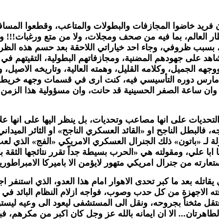
ريد خاضوا المجازفات والبطولات والمتاعب، وقطعوا المساف
نظار العالم، بما فيه من صحف ومجلات، ولا من متع ورغبات!!!
، بسبب ظروفي، وجاء احد خياراتي اللاحقة بعد حسم هذه الظروف 
ني شاهد على جهودهم المضنية، ومجازفاتهم البطولية، التقيتهم 
 الجميل، وكلامه القليل، وهمته العالية، وتاريخه الاصيل، وه
ي مارس دوره التأسيسي فيه، كنت ارى في قسمات وجهه خريطة العر
، وان ساعة الصفر الحسينية قد حانت، وان مسؤولية هذا الزمن..
يات على انها مصاعب وتحديات، بل ينظر اليها على انها علامات
حتاجه، فالبطل الناجح او «القائد العسكري الناجح» او الثائر المي
ـ «باتون» ذلك الجنرال العسكري الامريكي «الفج» الذي لعب دورا
ابا علي، ومقولته هي «الحرب بسيطة جداً تقرر نتائجها الثقة 
ارته من جنرال امريكي متهور لايؤمن الا باميركا الامبراطورية «
اتله بعد ما كبر تحدى الاهوار امام هذا العدو، الذي استنفر ا
ته الاجهزة من كل حدب وصوب، فواجه ازلام النظام البائد في 
عتقل مثخناً بجروحه، ونقل الى المستشفى ليعود الى وعيه ليس
طاهرتان... الا ان ايمانه بالله عز وجل كان اكبر من مكرهم، ف