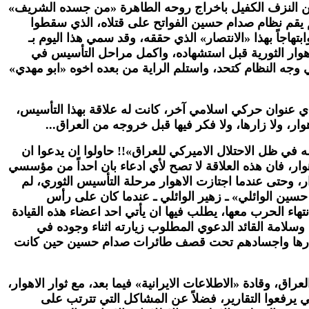
من النزف الكفيل باخراج روحه الطاهرة «من جسده الشريف»
م يقم نظام صدام حسين الفواتح على قتلاه، الذي سقطوا
اجاً بهذا «الانتصار» الذي حققه، وقد سمي هذا اليوم بـ
اهوار الثورية قبل استشهاده، واكمل مراحل التأسيس في
 وجه النظام كتحد، واستلم الراية من بعده اخوه «ابو مهدي»
 اي عنوان حركي اسلامي آخر، كانت له علاقة بهذا التأسيس،
، ولا زارها، ولا فكر فيها قبل خروجه من العراق...
في ظل الاحتلال الاميركي للعراق»!! حاولوا ان يدعوا ان
ار، فان هذه العلاقة لا تصح لأي ادعاء بان احداً من مؤسسي
ر، وحتى عندما اجتازت الاهوار مرحلة التأسيس الثوري، لم
 حسين الوائلي» ـ زهير الوائلي ـ عندما كان على رأس
هاء الحرب معها، يطلب فيها ان يأتي احد اعضاء هذه القيادة
وسلامة القائد الدعوي المطلوب زيارته اثناء وجوده في
وار وثوارها واجسادهم تحت قصف طائرات صدام حسين حين كانت
ق، وقادة «الاطلاعات الايرانية» فيما بعد، مع ثوار الاهوار،
 يرفعوا التقارير، فضلاً عن المشاكل التي تترتب على