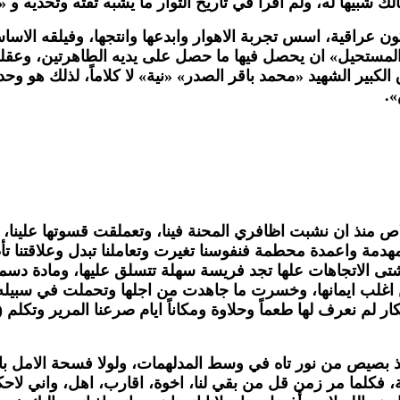
 شبيهاً له، ولم اقرأ في تاريخ الثوار ما يشبه ثقته وتحديه و «
 عراقية، اسس تجربة الاهوار وابدعها وانتجها، وفيلقه الاساس
تحيل» ان يحصل فيها ما حصل على يديه الطاهرتين، وعقله الك
ق الكبير الشهيد «محمد باقر الصدر» «نية» لا كلاماً، لذلك هو وح
».
ص منذ ان نشبت اظافري المحنة فينا، وتعملقت قسوتها علينا، وا
 واعمدة محطمة فنفوسنا تغيرت وتعاملنا تبدل وعلاقتنا تأطر
شتى الاتجاهات علها تجد فريسة سهلة تتسلق عليها، ومادة دسم
 اغلب ايمانها، وخسرت ما جاهدت من اجلها وتحملت في سبيله 
ر لم نعرف لها طعماً وحلاوة ومكاناً ايام صرعنا المرير وتكلم (
ص من نور تاه في وسط المدلهمات، ولولا فسحة الامل بالله ووج
نة، فكلما مر زمن قل من بقي لنا، اخوة، اقارب، اهل، واني لاح