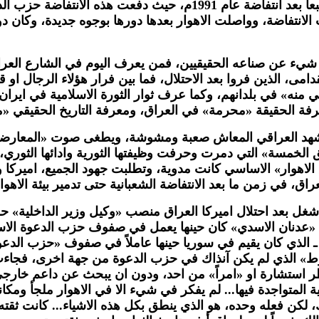
وجودهم في اطار وحدة القرار الثوري في الاهوار. كان ذلك طبعاً بعد ا
لانتفاضة، وواصلت الاهوار بعدها دورها بوجوه جديدة، وكان دو
كتب شيء عن صناعه الحقيقيين، فمن يعرف اليوم في الشارع ا
امى، الذين فروا بعد الاحتلال، فما بين فرار هؤلاء الرجال او ق
ي منه» في بلدانهم، وكما عرف ثوار الثورة الاسلامية في ايرا
رفة الحقيقة «محرمة» في العراق، ومعرفة التاريخ الحقيقي «
المشهد العراقي المعاش صعبة ومشوشة، ويطغى صوت «المعارض
ق الخمسة» التي دمرت وحرفت وظيفتها الثورية وادائها الثوري،
هوار» الاساسي كانت مدوية، وتطلبت جهود الجميع، اميركا وصد
اق، في زمن ما بعد الانتفاضة الشعبانية حتى تدمير بيئة الاهوار
 شغل بعد احتلال اميركا العراق منصب «وكيل وزير الداخلية»
ان «عدنان الاسدي» كان حينها يعمل في صفوف حزب الدعوة الاسل
 ـ الذي كان يقيم في سوريا حينها عاملاً في صفوف «حزب الدعو
ط» الذي لم يكن آنذاك في حزب الدعوة من جهة اخرى، فجاءت 
ينتظر استشارة او «امراً» من احد، ودون ان يبحث عن داعم خارج
قية المتواجدة فيها... لم يفكر في شيء الا في الاهوار ملجأ ومكان
 لكن فعله وحده، هو الذي ينطق بكل هذه الاشياء... كانت ثقته 