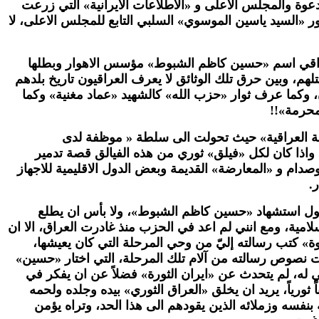
نتفاضة عام 1991م، حيث دفعت هذه الانتفاضة حزب الدعوة والمجلس الاعلى و «الاطلاعات الايرانية» التي زرعت
ر «السيد ياسين الموسوي» السلبي التابع للمجلس الاعلى، لا
لعراقي اسم «حسين كاظم الشبوط» مؤسس الاهوار وبطلها
تلهم، وبين حرق تلك الوثائق لا يعرف العراقيون تاريخ بلدهم
ن، وكما عرف ثوار «حزب الله» كالشهيد «عماد مغنية» وكما
محرمة»!!
ة العراقية» حيث تحولت الى سلطة « موظفة لدى
 واذا كان لكل «فيلق» ثوري من هذه الفيالق قصة تدمير
ام و «المعارضة» القديمة وبعض الدول الاقليمية للاجهاز
.
 حول استشهاد «حسين كاظم الشبوط»، ولا بأس ان يطلع
امية، ومع انني لم اعد في الحزب منذ غادرت العراق، الا ان
ة» كتب رسالته إليّ من وحي المرحلة التي كان يعيشها،
نصوص رسالته من آلام تلك المرحلة، التي اختار «حسين»
ي له، لم يتحدث عن «ايران الثورة» فضلاً عن ان يفكر في
اً ثورياً، يريد ان يخلق «العراق الثوري» بيده وجلده ولحمه
بنفسه وزملائه الذين يقودهم الى هذا الحد، وتراه يؤمن