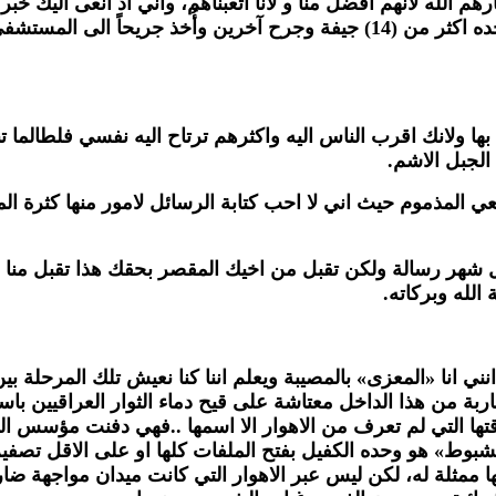
رهم الله لانهم أَفضل منا و لانا اتعبناهم، واني اذ انعى اليك خب
«ابو علي شبوط» في مواجهته مع ازلام النظام حيث اطاح لوحده اكثر من (14) جي
 بها ولانك اقرب الناس اليه واكثرهم ترتاح اليه نفسي فلطالما
الجبل الاشم.
المذموم حيث اني لا احب كتابة الرسائل لامور منها كثرة الم
شهر رسالة ولكن تقبل من اخيك المقصر بحقك هذا تقبل منا الاع
لله وبركاته.
انني انا «المعزى» بالمصيبة ويعلم اننا كنا نعيش تلك المرحل
بة من هذا الداخل معتاشة على قيح دماء الثوار العراقيين باس
قتها التي لم تعرف من الاهوار الا اسمها ..فهي دفنت مؤسس الفعل
بوط» هو وحده الكفيل بفتح الملفات كلها او على الاقل تصفيره
ا ممثلة له، لكن ليس عبر الاهوار التي كانت ميدان مواجهة ضاريا