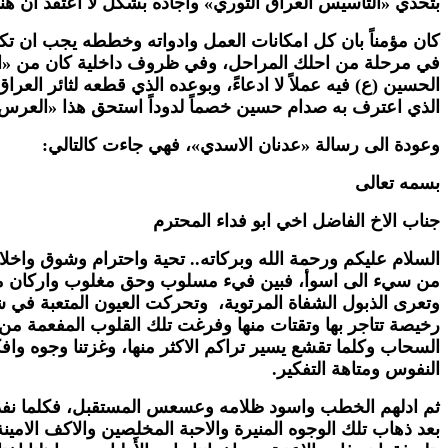
بتحدي «التأسيس العراق الثوري» واجاده بشكل لا اعتقد ان هنالك
كان مؤمناً بان كل امكانات العمل وادواته وخططه يجب ان تكون
في مرحلة من احلك المراحل، وفي ظروف داخلية كان من «المس
الحسين (ع) فيه عملاً لا ادعاءً، وبوعده الذي قطعه لثائر العرا
الذي اعترف به صدام حسين خصماً لدوداً استحق هذا «العرس
وعودة الى رسالة «عدنان الاسدي»، فهي جاءت كالتالي:
بسمه تعالى
جناب الاخ الفاضل اخي ابو فداء المحترم
السلام عليكم ورحمة الله وبركاته.. تحية واحترام وشوق واخلا
من سيء الى اسوأ، فبين فيء مسلوب وحق مغلوب واركان مهدمة
وتعرى الذبول الشفاة المرتوية، وتحركت العيون المتعبة في 
رخيصة تتاجر بها وتقتات منها وفرغت تلك القلوب المفعمة من
السحاب وكلما تقشع يسير تراكم الاكثر منها، وغزتنا وجوه وافكا
النفوس ومتاهة التفكير.
ثم ادلهم الخطب واسود ظلامه وعسعس المستقبل، فكلما نفذ بصي
بعد ذهاب تلك الوجوه المنيرة والاحبة المخلصين والاكف الامي