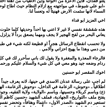
يتلو فقدان، فاين الاعزة من اخواننا واين الأَطياب من اهلنا اختا
السماء لانها سئمت الارض فهنيئاً له وتعساً لنا.
اخي العزيز ابو فداء
هذه شقشقة نفسي لا غير لا اعني بها احداً وحديثها كلما خلوت
يعاني البحر من لفح الهجير لا يجف ومهما يصعق برداً لا يزلزل 
ولا تحسب انقطاع الرسائل هجراً او قطيعة لكنه شيء في طبعي 
من دمي وهذا ما يهيج احزاني وآلامي .
فالرجاء المعذرة والمغفرة ولا يقول لك باني سأحرر لك في كل 
ردام وضعه جيد وهو معي في كل شيء والسلام عليكم ورحمة ا
اخوك المقصر ابو حسنين
لم اجب على رسالة عدنان الاسدي في حينها، لانه يعرف جيداً 
اطلاقياً ـ «وحوش» الزعامة في الداخل، «وحوش الزعامة» الهار
(ع) وباسم كربلاء وحسينها، وباسم «الولاية» ولاية الفقيه، وجو
يفتح ملف «التواريخ» الجهادية، فملف الشهيد «حسين كاظم الش
تستعير دم الشهيد «الصدر الاول» «انتماءً وهتافاً» وتحضر نفسه