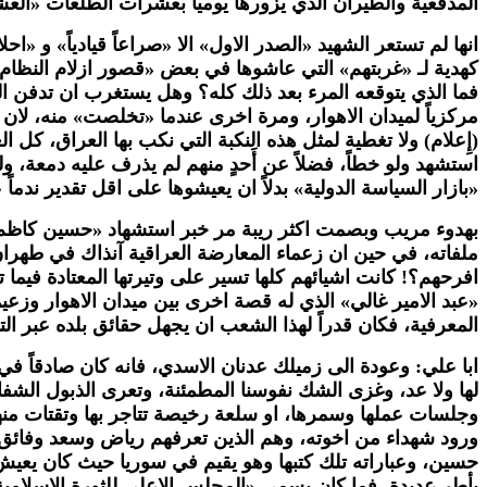
المدفعية والطيران الذي يزورها يومياً بعشرات الطلعات «العش
انها لم تستعر الشهيد «الصدر الاول» الا «صراعاً قيادياً» و
كهدية لـ «غربتهم» التي عاشوها في بعض «قصور ازلام النظام 
فما الذي يتوقعه المرء بعد ذلك كله؟ وهل يستغرب ان تدفن ا
مركزياً لميدان الاهوار، ومرة اخرى عندما «تخلصت» منه، ل
(إِعلام) ولا تغطية لمثل هذه النكبة التي نكب بها العراق، كل ا
استشهد ولو خطاً، فضلاً عن أَحدٍ منهم لم يذرف عليه دمعة، و
«بازار السياسة الدولية» بدلاً ان يعيشوها على اقل تقدير ندما
بهدوء مريب وبصمت اكثر ريبة مر خبر استشهاد «حسين كاظم 
ملفاته، في حين ان زعماء المعارضة العراقية آنذاك في طهرا
افرحهم؟! كانت اشيائهم كلها تسير على وتيرتها المعتادة فيما 
«عبد الامير غالي» الذي له قصة اخرى بين ميدان الاهوار وزع
المعرفية، فكان قدراً لهذا الشعب ان يجهل حقائق بلده عبر الت
ابا علي: وعودة الى زميلك عدنان الاسدي، فانه كان صادقاً في ما
لها ولا عد، وغزى الشك نفوسنا المطمئنة، وتعرى الذبول الشف
وجلسات عملها وسمرها، او سلعة رخيصة تتاجر بها وتقتات منها».
ورود شهداء من اخوته، وهم الذين تعرفهم رياض وسعد وفائق، ا
حسين، وعباراته تلك كتبها وهو يقيم في سوريا حيث كان يعيش 
بأطر عديدة، فما كان يسمى «المجلس الاعلى للثورة الاسلامية