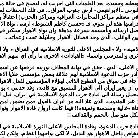
بطنه وجسده، بعد العلميات التي اجريت له، ليصبح في حالة 
النوحي ـ الابراهيمي» ارض جنوب العراق... في تلك اللحظات ل
ظم مراكز المخابرات العراقية ومراكز (الحزب) احتفالاً وابته
 اعراسها هذه لن تدوم، فـ «حسين كاظم الشبوط» ارسى نواة ال
بفضل ارسائه وتأسيسه بسرعة مذهلة وان نواة الاهوار ستكبر في
ن الوائلي» الذي وحد فصائل الاهوار وخلاياها تحت زعماته...
مية»، ولا «المجلس الاعلى للثورة الاسلامية في العراق»، ولا
 والمدرسي واسماء «القيادات» الاخرى ما رأى اي منهم الاهوار
الاعلى، الذي «حقق في نهاية المطاف ثوريته فرفعها عن اسمه 
ادر حزب الدعوة الاسلامية لهم علاقة ببعض مؤسسي خلايا الاهو
، جاء في سياق من التطوع الذاتي لهؤلاء المؤسسين لفعل الاهوا
ان يعبر ايران الى الاهوار للتنسيق مع قادته، وقد حدثني «ابو
حمل رسالة الى قيادة حزب الدعوة الاسلامية في ايران، قبل انت
د عبر المندوب، الذي عاد اليه من ايران بالقول «من يضمن امن 
 الدعاة «غالية ومقدسة وثمينة»!! فيما كانت ارواح قادة الاه
شكل متواصل بالحمم والقذائف!!!
ة حزب الدعوة، وقادة المجلس الاعلى للثورة الاسلامية في العرا
ص داخل الاهوار هو البديل، لا لكي يواجهوا النظام، ولكن لكي