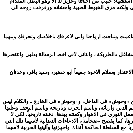
ر استشهاد حبيب من احبائنا وعزيز لنا أَلا وهو البطل المقدام
فة وجرح آخرين وأُخذ جريحاً الى المستشفى ولكنه مزق الخيوط الطبية واحشائه ورفرفت روحه الى
 تناغمت وتناجت ارواحنا واني لاعرفك باخلاصك وتحرقك ومهما
شاغل «الطربكة» والثاني لاني اخط الرسالة بقلبي واعتصرها
تذار وسلام الاخوة جميعاً ابو خضير، وسيد باقر، وعدنان
ة بين «وحوش» في الداخل، و«وحوش» في الخارج ـ والكلام ليس
م الدين وازيائه، وباسم الحزب وتاريخه وباسم النجف وعليها
 الثوري في الاهوار وكفنته بيدها، دفنته تاريخياً، لكي لا
ا، كما يفضح «ضخامة» الادعاءات النضالية لاسيما تلك التي
ً مع السلطة الحاكمة آنذاك واجهزتها وآليتها الحربية لاسيما