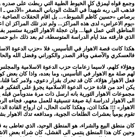
وجمع قواه ليمزق كل الخيوط الطبية التي ربطت على صدره و
فذهب الى ربه شهيداً في المثلث الودياني المصغر «الآدمي ـ 
برصاص «حسين كاظم الشبوط»... بل اقام الحفلات الصاخبة في مع
«يوم الاعراس» لدى هذه المراكز... ولم تدر تلك المراكز ان
المناطق التي عمل فيها... وان عجلة الاهوار الثورية ستسير 
الذي فارقته منذ ايام الدراسة المتوسطة، ثم بعد ذلك «ابو حسي
هكذا كانت قصة الاهوار في التأسيس، فلا «حزب الدعوة الاسلا
فالعسكري والآصفي وباقر الصدر والكوراني وفضل الله والحائري
وهؤلاء كلهم، لاسيما زعامات حزب الدعوة الاسلامية والمجلس 
لهم صلة مع الاهوار في التأسيس، وما بعده، واذا كان بعض كو
فعل الاهوار هؤلاء، كان قد تحرك بقرار دعوي، ولامر كما قلنا
يكن احد من قادة حزب الدعوة الاسلامية يجرؤ على التفكير في 
مجموعات الاهوار الثورية بانه ارسل ذات مرة مندوباًمن قبله ي
الى الاهوار لدراسة اية صيغة تنسيقية للعمل معهم، فجاءه الر
الاهوار» !!! هكذا اذن، وهكذا كانت الحال، ان ارواح القادة
تقوم يومياً بعشرات الطلعات الجوية، ومدافعه تدك الاهوار ب
كان منطق البيع والشراء، هو المنطق الوحيد، الذي تعاطى به قاد
وحين كان هذا المنطق ينتمي الى الفشل، كان شراء بعض الاشخا