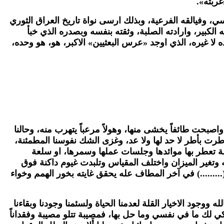
غربته».
ي، وفيالقه الفرعية، وبذلك ارسى نواة تاريخ العراق الثوري
بير، وارادته الصلبة، وثقته بنفسه وبصدره الذي خبأ
ده لا غيره، الذي اوجد «عرس البعثيين» الاكبر، هو، هو وحده،
صبحت طائفاً يخشى منها، وهولاً مرعباً يتهرب منه، وحالنا
ت بأطر لا حد لها ولا عد، وغزى الشك نفوسنا المطمئنة،
ة تعطر بها موائدها وجلسات عملها وسمرها، او سلعة
وتغير الميزان واختلف المقياس وتلبدت غيوم داكنة فوق
.........) في آخر المطاف عله يحقق غايته بخور الهمم وخواء
ود الاخيار القلة لعدمنا الحياة ولسئمنا وجودنا وبقاءنا
كي لك ما في نفسي وما حل بها، فمصيبة تتلو مصيبة وفقداناً