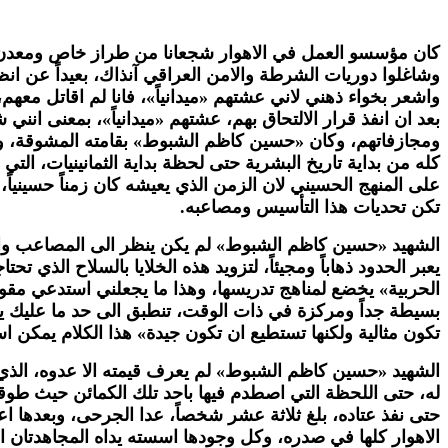
كان مؤسسو العمل في الاهوار شجعانا من طراز خاص ومعدن ف
وشاغلوا دوريات الشرطة والامن العراقي آنذاك، بعيداً عن ا
واشعر بخواء ذهني لاني عشتهم «ميدانياً»، فانا لم اقاتل معهم
بعد ان انفذ قرار الالتحاق بهم، عشتهم «ميدانياً»، بمعنى ان
ومجازفاتهم، وكان «حسين كاظم الشبوط» بقامته المشوقة، ووجهه
كله من بداية تاريخ البشرية حتى لحظة بداية الثمانينيات، الت
على المنهج الحسيني لان الزمن الذي يعيشه كان زمناً حسينياً
تكن تحديات هذا التأسيس ومصاعبه.
الشهيد «حسين كاظم الشبوط» لم يكن ينظر الى المصاعب والتحد
يعبر الحدود ذهاباً ومجيئاً، لتزويد هذه الخلايا بالسلاح الذي ت
الحربية» يخضع لمناهج تدريسها، وهذا ما يجعلني استدعي مقولة ل
بسيطة جداً ومركزة في ذات الوقت، تنطبق الى حد ما عليك يا 
تكون مثالية ولكنها تستطيع ان تكون جيدة» هذا الكلام يمكن استع
الشهيد «حسين كاظم الشبوط» لم يعرف قيمته الا عدوه، الذي يق
له، حتى اللحظة التي اصطدم فيها باحد تلك الكمائن حيث طوق
حتى نفذ عتاده، بلغ ثلاثة عشر شخصاً، عدا الجرحى، وبعدها ا
الاهوار كلها في صدره، وكل وجودها اسسته يداه المجاهدتان ال