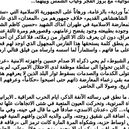
وائية» مع بروز الفجر وغياب الشمس وبينهما...
 «احلاماً وردية» بالزعامة، ورهاناً على الجمهورية الاسلامية
الشاهنشاهي القديم» خلاف جمهورهم من «المعدان» الذي عاشوا 
لمعارضة الاسلامية في طهران آنذاك الشهيد «حسين كاظم الشب
ان وجوده بطبيعته وجود يفضح زعامتهم، وقصورهم ومرة ثالثة 
لعراق، دون ان يعرف ذلك الا الثوار من زملائه، فلا اتذكر ان أَ
لم ينطق كلمة يستحقها هذا الفارس المجهول الذي اوجد لهم قضي
ً على ما فاتهم ، واستثماراً لما اسسه وارساه من فيلق قتالي ا
الشبوط» لم يحي ذكراه الا صدام حسين واجهزته الامنية «ع
ن الذين تحولوا الى سلطة موظفة لدى الاحتلال الاميركي، لم 
تتولى الكدمات والصدمات بسقوط ثوار البلد الذين لا يعرفهم هذا
يمه بقي زعماء المعارضة ذاتهم حتى اصبحوا «حكاماً» وعرفهم ا
اريخ، وصولا الى الحاضر.
 نطق في رسالته الآنفة الذكر، ايام الحرب العراقية ـ الايرانية
اة المرتوية، وتحركت العيون المتعبة في شتى الاتجاهات علها ت
.. كان «عدنان الاسدي» صادقاً في ما قال في حينه، وفي ما خاط
ضافة الى شقيق زوجته، والى والديه الذين وافتهم المنية قهر
اوساط حزبه، وشكواه المرة المارة كانت ترمز الى «رفاقه في 
 في العراق»، لم يكن له الا وجود رمزي من خلال «عامر الحلو