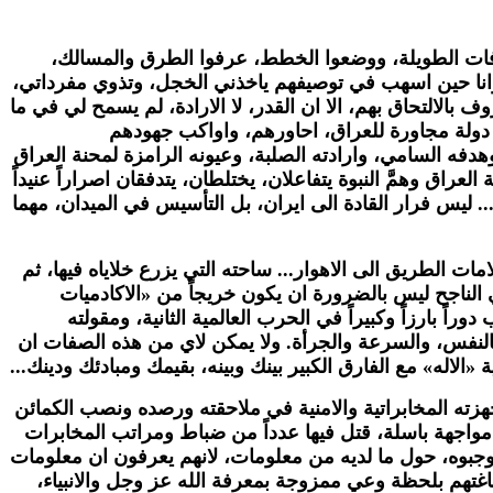
ات الطويلة، ووضعوا الخطط، عرفوا الطرق والمسالك،
 وانا حين اسهب في توصيفهم ياخذني الخجل، وتذوي مفرداتي،
بالالتحاق بهم، الا ان القدر، لا الارادة، لم يسمح لي في ما
في دولة مجاورة للعراق، احاورهم، واواكب جهودهم
دفه السامي، وارادته الصلبة، وعيونه الرامزة لمحنة العراق
اق وهمَّ النبوة يتفاعلان، يختلطان، يتدفقان اصراراً عنيداً
. ليس فرار القادة الى ايران، بل التأسيس في الميدان، مهما
 الطريق الى الاهوار... ساحته التي يزرع خلاياه فيها، ثم
داني الناجح ليس بالضرورة ان يكون خريجاً من «الاكادميات
ً بارزاً وكبيراً في الحرب العالمية الثانية، ومقولته
بالنفس، والسرعة والجرأة. ولا يمكن لاي من هذه الصفات ان
الاله» مع الفارق الكبير بينك وبينه، بقيمك ومبادئك ودينك...
جهزته المخابراتية والامنية في ملاحقته ورصده ونصب الكمائن
مواجهة باسلة، قتل فيها عدداً من ضباط ومراتب المخابرات
توجبوه، حول ما لديه من معلومات، لانهم يعرفون ان معلومات
باغتهم بلحظة وعي ممزوجة بمعرفة الله عز وجل والانبياء،