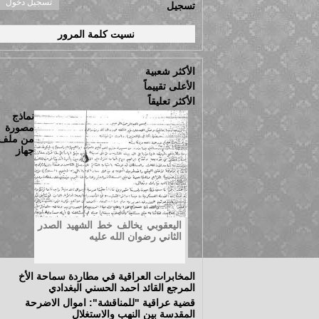
تسجيل
نسيت كلمة المرور
الأكثر شعبية
الأعلى تقييماً
الأكثر تعليقاً
نماذج
مصورة
من ملف
جهاز
اليعقوبي يخالف خط الشهيد الصدر
الثاني رضوان الله عليه
المخابرات العراقية في مطاردة سماحة الأخ
المرجع القائد احمد الحسني البغدادي
قضية عراقية "للمناقشة": اموال الاضرحة
المقدسة بين النهب والاستغلال