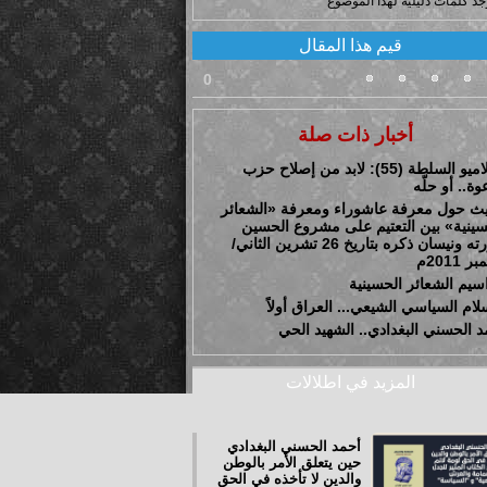
وجد كلمات دليلية لهذا الموضوع
قيم هذا المقال
0
أخبار ذات صلة
إسلاميو السلطة (55): لابد من إصلاح حزب
وة.. أو حلّه
ث حول معرفة عاشوراء ومعرفة «الشعائر
سينية» بين التعتيم على مشروع الحسين
وثورته ونيسان ذكره بتاريخ 26 تشرين الثاني/
 2011م
سيم الشعائر الحسينية
لام السياسي الشيعي... العراق أولاً
د الحسني البغدادي.. الشهيد الحي
المزيد في اطلالات
أحمد الحسني البغدادي
حين يتعلق الأَمر بالوطن
والدين لا تأخذه في الحق