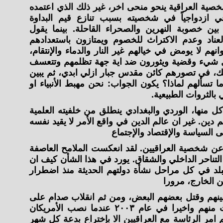
خصية العراقية ينحو منحى اخر، غير ذلك الذي اعتمده
ي ازدواجياً في شخصيته بسبب تنازع قيم البداوة
ن خصوبة النهرين والصحراء القاحلة. بينما يقول
لعناد وعدم الاكتراث للخصوم ويمتازون باستعدادهم
هم لا يومض في خيالهم غير النار والدماء والإنتقام،
ل شيء وقضية ويثورون ضد اية جهة تظلمهم وتتعسف
ذلك، في تصورهم كائن مقدس جبار ازلي ابدي، ثم يبين
 تسألهم لماذا؟ يكون الجواب: نحن مهبط الأنبياء او
ني بالثروات الطبيعية.
 كل منها، الوردي والبغدادي ينطلق من خلفيته العلمية
م دين. غير ان عالم الدين في واقع الأمر لا يقيد نفسه
ى السياسة والإقتصاد والإجتماع
 عن شخصية العراقيين. لقد انعكست الملامح العاصفة
لتناحر الداخلي والشقاق. يورد في هذا الشأن كيف ان
لبلد في كل مراحل نشأة دولتهم الحديثة منذ اضطرار
ن الخارج، مرورا
اط فيما بينهم وقتل بعضهم البعض، ومن ثم انقلاب صدام على
رفاقه عام ١٩٧٩ واعدام العشرات منهم واخيرا في عام ٢٠٠٣ عندما نصب الأمريكان
امر الرئاسة مع العراقيين الا بإختراع بدعة كل شهر