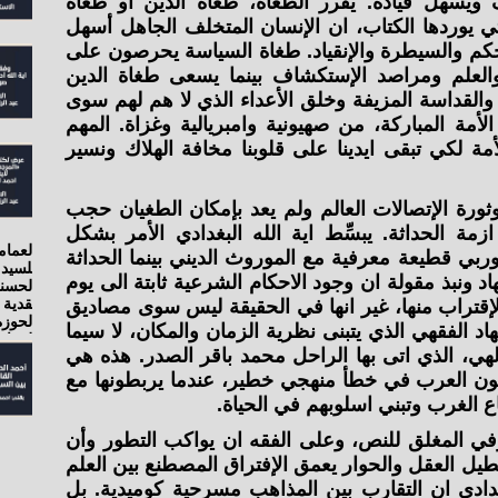
يسهل قياده. يقرر الطغاة، طغاة الدين او طغاة
تي يوردها الكتاب، ان الإنسان المتخلف الجاهل أسهل
كم والسيطرة والإنقياد. طغاة السياسة يحرصون على
 والعلم ومراصد الإستكشاف بينما يسعى طغاة الدين
لقداسة المزيفة وخلق الأعداء الذي لا هم لهم سوى
أمة المباركة، من صهيونية وامبريالية وغزاة. المهم
ة لكي تبقى ايدينا على قلوبنا مخافة الهلاك ونسير
ثورة الإتصالات العالم ولم يعد بإمكان الطغيان حجب
ة الحداثة. يبسِّط اية الله البغدادي الأمر بشكل
ربي قطيعة معرفية مع الموروث الديني بينما الحداثة
اد ونبذ مقولة ان وجود الاحكام الشرعية ثابتة الى يوم
ز الإقتراب منها، غير انها في الحقيقة ليس سوى مصاديق
تهاد الفقهي الذي يتبنى نظرية الزمان والمكان، لا سيما
لهي، الذي اتى بها الراحل محمد باقر الصدر. هذه هي
ثيون العرب في خطأ منهجي خطير، عندما يربطونها مع
باع الغرب وتبني اسلوبهم في الحياة.
ي المغلق للنص، وعلى الفقه ان يواكب التطور وأن
تعطيل العقل والحوار يعمق الإفتراق المصطنع بين العلم
دادي ان التقارب بين المذاهب مسرحية كوميدية. بل