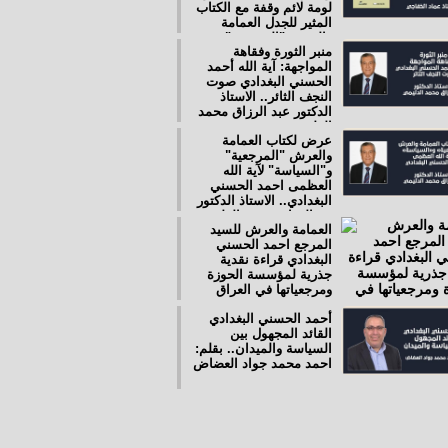
لومة لائم وقفة مع الكتاب
المثير للجدل العمامة
والعرش "المرجعية"
منبر الثورة وفقاهة
و"السياسة".. الاستاذ عماد
المواجهة: آية الله أحمد
الخفاجي
الحسني البغدادي صوت
النجف الثائر.. الاستاذ
الدكتور عبد الرزاق محمد
الدليمي
عرض لكتاب العمامة
والعرش "المرجعية"
و"السياسة" لآية الله
العظمى احمد الحسني
البغدادي.. الاستاذ الدكتور
عبدالرزاق محمد الدليمي
العمامة والعرش للسيد
المرجع احمد الحسني
البغدادي قراءة نقدية
جذرية لمؤسسة الحوزة
ومرجعياتها في العراق
أحمد الحسني البغدادي
القائد المجهول بين
السياسة والميدان.. بقلم:
احمد محمد جواد العضاض
حوارات تجاوزت الخطوط
الحمراء.. عماد الخفاجي