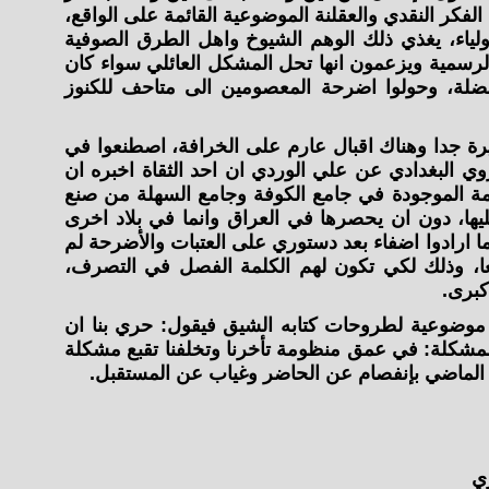
فكر النقدي والعقلنة الموضوعية القائمة على الواقع،
ولياء، يغذي ذلك الوهم الشيوخ واهل الطرق الصوفية
الرسمية ويزعمون انها تحل المشكل العائلي سواء كان
معضلة، وحولوا اضرحة المعصومين الى متاحف للكنوز
بيرة جدا وهناك اقبال عارم على الخرافة، اصطنعوا في
وي البغدادي عن علي الوردي ان احد الثقاة اخبره ان
لأئمة الموجودة في جامع الكوفة وجامع السهلة من صنع
عليها، دون ان يحصرها في العراق وانما في بلاد اخرى
ما ارادوا اضفاء بعد دستوري على العتبات والأضرحة لم
نعا، وذلك لكي تكون لهم الكلمة الفصل في التصرف،
كبرى.
ة موضوعية لطروحات كتابه الشيق فيقول: حري بنا ان
شكلة: في عمق منظومة تأخرنا وتخلفنا تقبع مشكلة
 الماضي بإنفصام عن الحاضر وغياب عن المستقبل.
ي