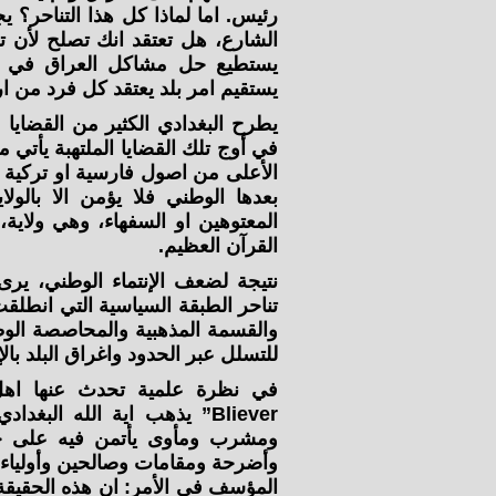
رئيس. اما لماذا كل هذا التناحر؟
الشارع، هل تعتقد انك تصلح لأن تك
يستطيع حل مشاكل العراق في ظر
يستقيم امر بلد يعتقد كل فرد من ا
يطرح البغدادي الكثير من القضايا "
في أوج تلك القضايا الملتهبة يأتي م
الأعلى من اصول فارسية او تركية 
بعدها الوطني فلا يؤمن الا بالولا
المعتوهين او السفهاء، وهي ولاية،
القرآن العظيم.
نتيجة لضعف الإنتماء الوطني، يرى
تناحر الطبقة السياسية التي انطل
والقسمة المذهبية والمحاصصة الو
للتسلل عبر الحدود واغراق البلد بالإ
Bliever” يذهب اية الله الب
ومشرب ومأوى يأتمن فيه على حيا
وأضرحة ومقامات وصالحين وأولياء
المؤسف في الأمر: ان هذه الحقيقة