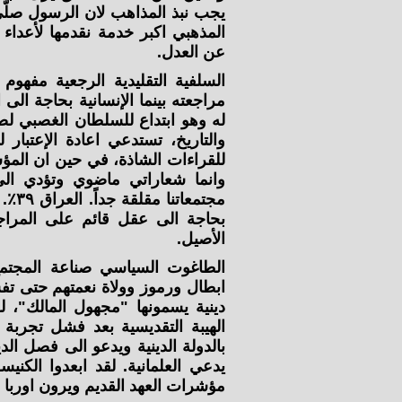
يجب نبذ المذاهب لان الرسول صلّى
المذهبي اكبر خدمة نقدمها لأعداء ا
عن العدل.
السلفية التقليدية الرجعية مفهوم 
مراجعته بينما الإنسانية بحاجة الى
له وهو ابتداع للسلطان الغصبي لص
والتاريخ، تستدعي اعادة الإعتبار ل
للقراءات الشاذة، في حين ان المؤس
وانما شعاراتي ماضوي وتؤدي الى 
بحاجة الى عقل قائم على المراجعة
الأصيل.
الطاغوت السياسي صناعة المجتمع 
ابطال ورموز وولاة نعمتهم حتى ت
دينية يسمونها "مجهول المالك"
الهيبة التقديسية بعد فشل تجربة 
بالدولة الدينية ويدعو الى فصل ال
يدعي العلمانية. لقد ابعدوا الكن
مؤشرات العهد القديم ويرون اوربا نا