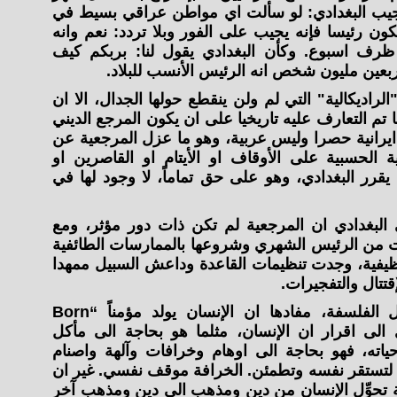
 يجيب البغدادي: لو سألت اي مواطن عراقي بسيط في
ون رئيسا فإنه يجيب على الفور وبلا تردد: نعم وانه
ف اسبوع. وكأن البغدادي يقول لنا: بربكم كيف
ربعين مليون شخص انه الرئيس الأنسب للبلاد.
الراديكالية" التي لم ولن ينقطع حولها الجدال، الا ان
ا تم التعارف عليه تاريخيا على ان يكون المرجع الديني
ايرانية حصرا وليس عربية، وهو ما عزل المرجعية عن
ية الحسبية على الأوقاف او الأيتام او القاصرين او
 يقرر البغدادي، وهو على حق تماماً، لا وجود لها في
 البغدادي ان المرجعية لم تكن ذات دور مؤثر، ومع
قت من الرئيس الشهري وشروعها بالممارسات الطائفية
ظيفية، وجدت تنظيمات القاعدة وداعش السبيل ممهدا
قتتال والتفجيرات.
في نظرة علمية تحدث عنها اهل الفلسفة، مفادها ان الإنسان يولد مؤمناً “Born
غدادي الى اقرار ان الإنسان، مثلما هو بحاجة الى مأكل
ته، فهو بحاجة الى اوهام وخرافات وآلهة واصنام
 لتستقر نفسه وتطمئن. الخرافة موقف نفسي. غير ان
 تحوِّل الإنسان من دين ومذهب الى دين ومذهب آخر