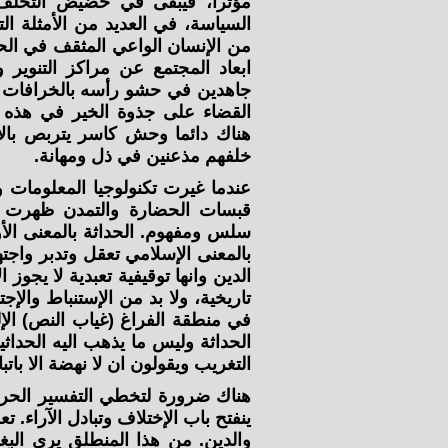
مؤثرا، فيبقى في حضيض التخلف و
السياسة، في العديد من الأمثلة ال
من الإنسان الواعي المثقف في الح
ابعاد المجتمع عن مراكز التنوير
جاهدين في حشو رأسه بالخرافات وا
القضاء على جذوة الخير في هذه ال
هناك دائما وحش كاسر يتربص بالأم
خلفهم مذعنين في ذل ومهانة.
عندما غيرت تكنولوجيا المعلومات و
قبسات الحضارة والتمدن ظهرت ازم
سلس ومفهوم. الحداثة بالمعنى الأو
بالمعنى الإسلامي تعقل وتدبر واجته
الدين وانها توقيفية تعبدية لا يجو
تاريخية، ولا بد من الإستنباط والإج
في منطقة الفراغ (غياب النص) الإ
الحداثة وليس ما يذهب اليه الحدا
التغريب ويقولون ان لا نهضة الا بات
هناك ضرورة لتخطي التفسير الحرف
ينفتح باب الإختلاف وتبادل الآراء. 
والدين. من هذا المنطلق يرى البغ