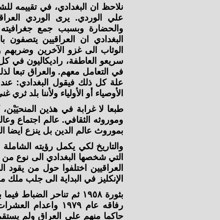
نلاحظ ان البغدادي، في تقييمه للش
علي الوردي. يرى الوردي العراق
والحضارة وبسبب جمع جغرافيته بي
البغدادي ان العراقيين يتصفون با
الوثاب الى غزو الآخرين وضربهم وان
سريعو العاطفة، راديكاليون في ك
في التعامل معهم. والعراق تبعا ل
علة كل ذلك فيقول البغدادي: عندما
الأوصياء أو الأولياء ولأننا بلد ثري غ
طبعا لا غرابة في هذين المنحيَيْن،
وموروثه الثقافي. عالم اجتماع وعال
بموروث عالم الدين بل ينزع ايضا ال
والتاريخ لكي يكمل رؤيته الشاملة
التي شخصها البغدادي الى نوع من ا
العراقيين اختلفوا حول من يقود ا
الإنكليز في البداية الى جلب ملك م
بثورة ١٩٥٨ ثم تناحر الضب
حاكما منهم على العراق ولم يستقم 