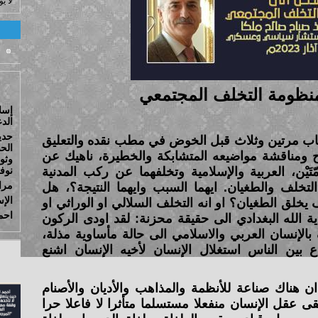
لا ي
نظومة التخلف المجتمعي
الدع
حدي
كتاب مرتين وثلاث قبل الخوض في مطب نقده والتعليق
الح
 ومناقشة مواضيعه المتشابكة والخطيرة، ناهيك عن
تَيْن، العربية والإسلامية وتخلفهما عن ركب المدنية
نوفمبر
مرا
تخلف والطغيان. ايهما السبب وايهما النتيجة؟، هل
الإس
يخلق الطغيان؟ او انه التخلف السلالي او الوراثي او
احم
ة الله البغدادي الى حقيقة محزنة: لقد اودى الركون
الإنسان العربي والاسلامي الى حالة مأساوية مذلة،
بين الناس استغلال الإنسان لأخيه الإنسان اشنع
 هناك صناعة للأنظمة والمذاهب والأديان والأصنام
قى عقل الإنسان منفعلا مستسلما متأثرا لا فاعلا حرا