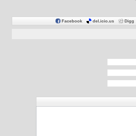
Facebook
del.icio.us
Digg