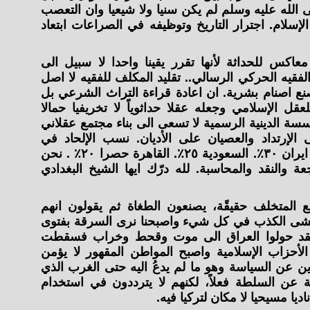
 الله عليه وسلم لم يكن سنيا ولا شيعيا وان التعصب
لإسلام. اجترار التاريخ وتوظيفه في الصراعات ابتعاد
معاكس للحداثة لأنها تقرر يقينا واحدا لا سبيل الى
 الفقيه الحركي الرسالي.. تقليد المكلف للفقيه لا اصل
نع اصنام بشرية. ان اعادة قراءة التراث الشرعي بل
لعقل الإسلامي وجعله عقلا حداثوياً لا تخريفيا حمالا
سة الدينية الرسمية لا تسعى الى بناء مجتمع عقلاني
الإرتداد والعصيان على الأديان. نسب الإلحاد في
مجتمعاتنا مقلقة جداً. العراق ٣٩٪. ايران ٣٠٪. السعودية ٢٥٪. القاهرة حصرا ٢٠٪ . نحن
 والنقد والمحاسبة. لله درّك ايها الشيخ البغدادي
المتخلف حقيقًة، يصنعون الطغاة ثم يقولون انهم
فشى الكذب في كل شيء واصبحنا نرى السرقة بفتوى
، لقد حولوا العراق الى موت وقحط وخراب فسقطت
الأحزاب الإسلامية واصبح المواطن المقهور لا يؤمن
دين عن السياسة وهو ما لم يدعُ اليه حتى الغرب الذي
يسة عن السلطة فعلاً، لكنهم لا يترددون في استخدام
ديا مسيحيا لا مكان لتركيا فيه.