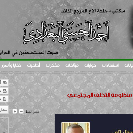
يانات
استفتاءات
حوارات
مؤلفات
مذكرات
أحاديث
خفايا وأسرار
أر
نس
منظومة التخلف المجتمعي
ن
مشار
حجم الخط: