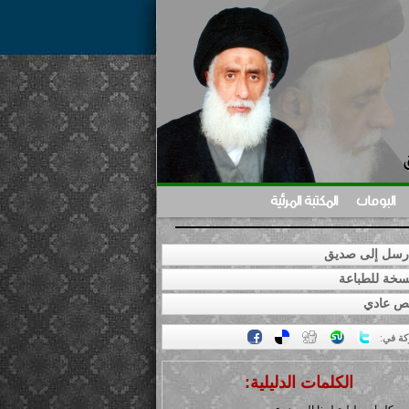
البومات
المكتبة المرئية
سل إلى صديق
خة للطباعة
ص عادي
كة في
:
الكلمات الدليلية: