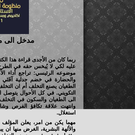
مدخل الى م
ربما كان من الأجدى قراءة هذا ال
عليه لكي لا يُبخس حقه في الطرح
موضوعه الرئيسي: تراجع أداء الأمّ
والحضارة في خضم جدلية آفَتَي ال
الطغيان يصنع التخلف أم ان التخلف 
التكويني. في كل الأحوال يتوصل اي
الى الطغيان والسكون في التخلف ب
وانتهت علاقة تكافؤ الفرص وشاع 
استغلال.
مهما يكن من امر، يعلن المؤلف ان
والألهة البشرية، الغرض منها ان يب