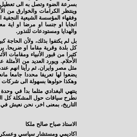
بسرعة الضوء وتصل به الى تعطيل ال
وينتظر الكرامات والخوارق من الأ
وفقهاء المؤسسة الشيعية النجفية 
انجابا او جنسا او مرضا او اية 
والهدايا ومستودعات للنذور.
بل لم يكتفوا بذلك، ولأن الحاجة ك
كل بلدة وقرية مقاما او ضريحا. ير
كثيرا من قبور الأنبياء ومقامات ا
الأحلام. ويورد العديد من الأمثلة 
مثل مصر وايران. ثم رأينا انهم عند
يضعوا لها تعريفا محددا جامعا ما
وهكذا حولوها بسهولة الى شركات 
ينتهي البغدادي مثلما بدأ في وحد
نطرح سياقات حول المشكلة كل الم
التاريخ، بمعنى اخر، نحن نعيش في
الاستاذ صباح صالح ملكا
اكاديمي ومستشار سياسي وعسكر