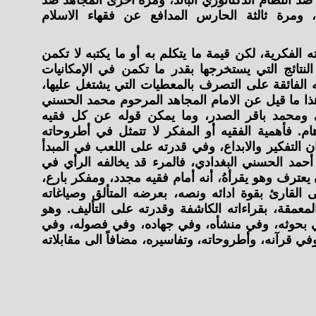
ضد النظام الدكتاتوري البائد، ومرة أخرى المجاهد ضد
 ومرة ثالثة الحارس المدافع عن فقهاء الاسلام
الفكرية، لكن قيمة ما يتكلم به أو ما يكتبه لا تكمن
النتائج التي يستخرجها بقدر ما تكمن في الإمكانيات
ته الفائقة على التصرف بالمعطيات التي يشتغل عليها،
هذا ما قيل عن الامام المجاهد المرحوم محمد الحسني
 ومحمد باقر الصدر، وما يمكن قوله عن كل فقيه
. فأهمية الفقيه أو المفكر لا تتمثل في أطروحاته
ن التفكير والابداع، وفي قدرته على اللعب في المبدأ
حمد الحسني البغدادي، فالمرء قد يخالفه الرأي في
ن يعترف وهو يقرأهُ، أنه أمام فقيه مجدد، ومفكر بارع،
القارئ بقوة ادائه ونصه، بعرضه المتألق وصياغاته
المعمقة، بقراءاته الكاشفة وقدرته على التأليف. وهو
في بحوثه، وفي منشأه، وفي جهاده، وفي فصوله، وفي
 قرآنه، وأطروحاته، وتفاسيره، مضافاً الى مقابلاته