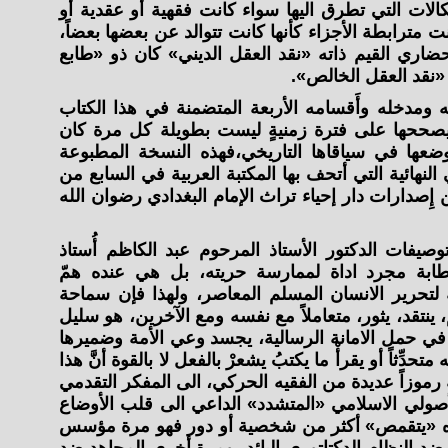
ات التي تطرق اليها سواء كانت فقهية أو عقدية أو
ت مترابطة الأجزاء كأنها كانت تتوالد عن بعضها بعضاً،
حضاري القيم ذاته «نقد العقل الديني» كان ذو «طابع
 «نقد العقل الخالص».
ومدخله وأَقسامه الأربعة المتضمنة في هذا الكتاب
 ويصححها على فترة زمنيةٍ ليست بطويلة كل مرة كان
وضعها في سياقاها التاريخي،فهذه النسخة المطبوعة
ي النهائية التي أتحف بها المكتبة العربية في السابع من
مضان المبارك عام ١٤٤٣ من إِصدارات دار إحياء تراث الإمام البغدادي رضوان الله
يفات الدكتور الأستاذ المرحوم عبد الكاظم أُستاذ
خطابة مجرد اداة لممارسة حريته، بل هي عنده همّ
ة لتحرير الانسان المسلم المعاصر، ولهذا فإن سماحة
، ينتقد، يثور، متعاملاً مع نفسه ومع الآخرين، هو سليل
 في حمل الامانة الرسالية، يجسد وعي الأمة وضميرها
تحدِّثاً أو يقرأْ ما يكتبُ يشعرْ بالفعل لا بالقوة أنَّ هذا
زاً عديدة من الفقيه الحركي، الى المفكر التقدمي
أصولي الاسلامي «المتشدد» الداعي الى قلب الأوضاع
راه «يتقمص» أكثر من شخصية أو دور فهو مرة مؤسس