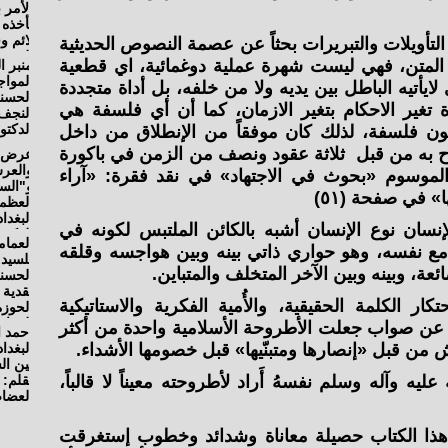
التأويلات والتبريرات بحثاً عن عصمة النصوص الحديثية
 المتن، فهي ليست شهرة عملية دوغمائية، اي قطعية
ي لايأتيه الباطل بين يديه ولا من خلفه، بل أداة متجددة
غير الاحكام بتغير الازمان، كما أن أي فلسفة هي
تكون فلسفة، لذلك كان موفقاً من الإنطلاق من داخل
صرح به من قبل ثلاثة عقود ونصف من الزمن في باكورة
ه القيم المطبوع عام ١٩٩١م الموسوم «بحوث في الاجتهاد» في نقد فقرة: «آراء
» في صفحة (٥١)
نسان نوع الإنسان أشبه بالكائن الملتبس لكونه في
مع نفسه، وهو حواري ذاتي بينه وبين هواجسه وقلقه
عة، وبينه وبين الآخر المتخلف والمتباين.
حتكار الكلمة الحقيقية، والأُمية الفكرية والاستاتيكية
 عن صواب جعلت الأطروحة الأسلامية واحدة من أكثر
 من قبل «إنصارها ومتبنّيها» قبل خصومها الأشداء.
ليه وآله وسلم نفسهُ أَراد لأطروحته معيناً لا قالباً،
ً هذا الكتاب حصيلة معاناة وشدائد وخطوب إستغرقت