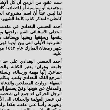
ست عقود من الزمن أن كل الإِشكال
مجتمعية أو سياسية أو اقتصادية كان
لذا ليس عبثاً أنّ اسم مشروعه ال
كانطي» لنتذكر كتاب كانط الشهير:
أحمد الحسني البغدادي في مقدمته 
الجدلي الاستثنائي القيم يراجعها
ينقحها ويحققها ويغنيها ويستأنف 
الشرعية الأُولى التي بين أَيدينا فه
شهر ر
عليه.
أحمد الحسني البغدادي على حد توص
جامعة وهران: يعتبر الكتابة وال
جماعيّ. إنَّها مهمة ورسالة، وسيل
المرجع القائد البغدادي يكتب، يتكلم
الفقهاء، ووارث المصلحين والدعاة
والمدفاع عن هويتها ومَنْ يستمعْ إليه م
الرجل الحركي قد جمع في شخصه رمو
في عصر العولمة والحداثة، الى ال
وتغييرها رأساً على عقب. هكذا ن