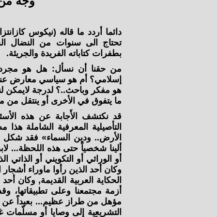
وجه من 
دائما أردد ما قاله (نيكوس كازانتز
تحتاج الى سنوات من النضال الشا
بطفرات كتاباته الفريدة والجريئة.
من حقنا أن نسأل: هل هو مجرد 
إسلامي؟ أم هو سياسي معارض عنيد ض
هو مفكر وباحث..؟ لدرجة لايمكن ل
ما يتفوق في الأخرى أو ينتقل من 
قد نكتشف الأَجابة عن هذه الأسئ
التأصيلية المعرفية الشاملة هذا مضا
الأرض.. ودين السماء» فقد شكل ه
ألينا شخصياً حتى هذه اللحظة... لا
أو الوراثي أو التكويني أو الذاتي 
وكان أحد الذين رأوا ماوراء أشجار 
الحكاية العربية القديمة, وكان أحد
أزمة مجتمعنا وعلى تطبيقاتها، وق
مؤهل من طراز عظيم... بعيداً عن ال
التشريعية إلى وصايا أو مسلّمات غي