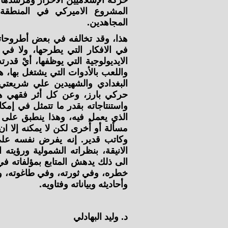
حركة الإسلاميين الاحرار ومرشدها 
المشروع الاميركي في المنطقة،
المجاهدين.
هذا، وقد تخالفه في بعض أطروحاته 
في الافكار التي يطرحها، ولا في 
الايديولوجية التي يوظفها، أيْ قدر
واللعب بالأدوات التي يشتغل بها، 
البغدادي والشهيدين علي شريعتي
حركي بارز، وعن كل أثر فقهي هام
واستنتاجاته بقدر ما تتمثل في إمكا
الذي يعمل فيه، وهذا ينطبق على أ
مسألة أو أُخرى لكن لا يمكنه إلا ا
وكاتب قدير. إنه يفرض نفسه على 
الانيقة، بنظراته الشمولية ورؤيته 
الى ذلك يدهش المتابع بمؤلفاته 
خطره، وفي ثورته، وفي طاغوته، وفي
وأحاديثه وبياناته وفتاويه.
د. وليد البهادلي