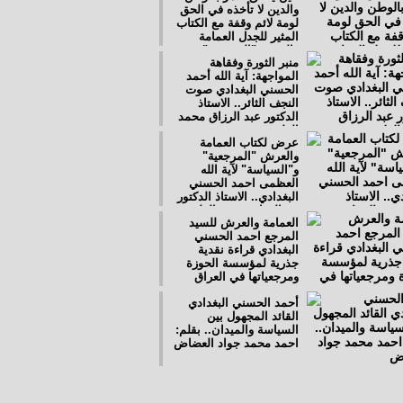
والدين لا تأخذه في الحق
لومة لائم وقفة مع الكتاب
المثير للجدل العمامة
والعرش "المرجعية"
منبر الثورة وفقاهة
و"السياسة".. الاستاذ عماد
المواجهة: آية الله أحمد
الخفاجي
الحسني البغدادي صوت
النجف الثائر.. الاستاذ
الدكتور عبد الرزاق محمد
الدليمي
عرض لكتاب العمامة
والعرش "المرجعية"
و"السياسة" لآية الله
العظمى احمد الحسني
البغدادي.. الاستاذ الدكتور
عبدالرزاق محمد الدليمي
العمامة والعرش للسيد
المرجع احمد الحسني
البغدادي قراءة نقدية
جذرية لمؤسسة الحوزة
ومرجعياتها في العراق
أحمد الحسني البغدادي
القائد المجهول بين
السياسة والميدان.. بقلم:
احمد محمد جواد العضاض
حوارات تجاوزت الخطوط
الحمراء.. عماد الخفاجي