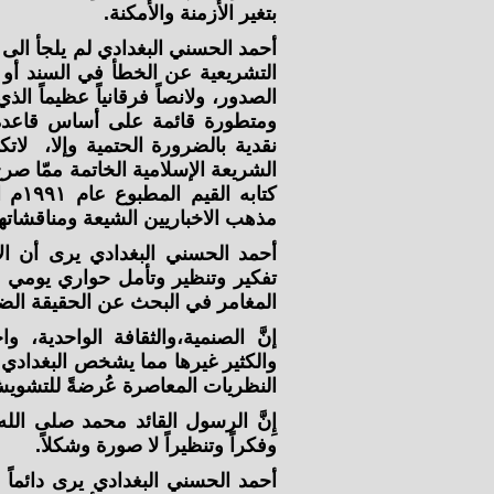
بتغير الأَزمنة والأمكنة.
أحمد الحسني البغدادي لم يلجأ الى 
التشريعية عن الخطأ في السند أو
الصدور، ولانصاً فرقانياً عظيماً الذ
ومتطورة قائمة على أساس قاعدة ت
نقدية بالضرورة الحتمية وإلا، لا
الشريعة الإسلامية الخاتمة ممّا 
كتاب
مذهب الاخباريين الشيعة ومناقشاتها
أحمد الحسني البغدادي يرى أن الإ
تفكير وتنظير وتأمل حواري يومي 
المغامر في البحث عن الحقيقة الضائ
إنَّ الصنمية،والثقافة الواحدية، وا
والكثير غيرها مما يشخص البغدادي
النظريات المعاصرة عُرضةً للتشويش
إِنَّ الرسول القائد محمد صلى الله ع
وفكراً وتنظيراً لا صورة وشكلاً.
أحمد الحسني البغدادي يرى دائما