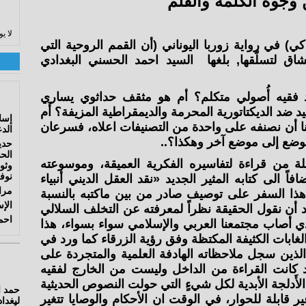
وجوه الكلمة والقلم
لا ي
اكي) في رواية زوربا اليوناني (أن القمم الروحية التي
ق لتسلّقها, بلغها السيد احمد الحسني البغدادي
فقيه أُصولي متكلم؟ أم هو مثقف حداثوي يساري
د الديكتاتورية المحرمة والديمقراطية المزيفة؟ أَم
نا أن نصنفه على واحدة من التصنيفات اعلاه، فسرعان
الدع
موضع إلى موضع آخر وهكذا؟..
حدي
الح
لة من قراءة لتفاسيره الفكرية العميقة، وموسوعته
نوفمبر
فاً الى كتابه المثير الجديد «نقد العقل الديني أنبياء
مرا
ذا السفر على توصيف صادر من بين ماكتبه بالنسبة
الإس
بد أن نقول الحقيقة نظراً لمعرفته عن التخلف السلالي
احم
الذي أصاب مجتمعنا العربي والإسلامي سواء بسواء، هذا
الغابات الكثيفة المكتظة وفق رؤية الزرقاء كما ورد في
 الذين سجل ملاحظاته الهادفة العلمية والمتجردة على
د كانت القراءة من الداخل وليست من الخارج لفقيه
أَدلجة الأبدية لكل شيءٍ التي حولت النصوص الحديثية
ر قابلة للحوار، في الوقت ان الأحكام والوصايا تتغير