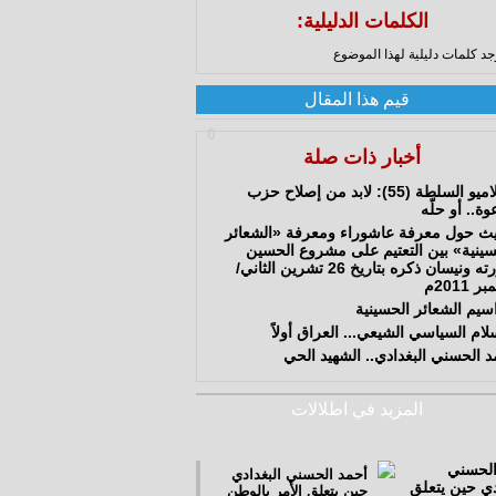
الكلمات الدليلية:
وجد كلمات دليلية لهذا الموضوع
قيم هذا المقال
0
أخبار ذات صلة
إسلاميو السلطة (55): لابد من إصلاح حزب
وة.. أو حلّه
ث حول معرفة عاشوراء ومعرفة «الشعائر
سينية» بين التعتيم على مشروع الحسين
وثورته ونيسان ذكره بتاريخ 26 تشرين الثاني/
 2011م
سيم الشعائر الحسينية
لام السياسي الشيعي... العراق أولاً
د الحسني البغدادي.. الشهيد الحي
المزيد في اطلالات
أحمد الحسني البغدادي
حين يتعلق الأَمر بالوطن