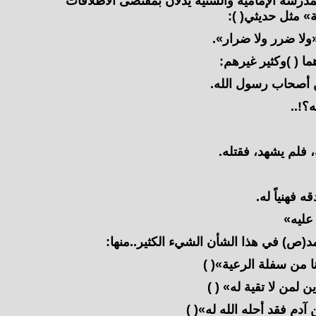
مدرسة الإمامية والسنية يدلان بمقتضى الاطلاقات
ة» مثل حديثي( ):
ولا ضرر ولا ضرار».
 ( )وكثير غيرهم:
 أصحاب رسول الله.
!.‏.
 فلم يشهد، فقتله.
فهنياً له.
 عليه»
) في هذا الشأن الشيء الكثير‏.‏.‏منها:
نا من سفلة الرعية»( )
 لمن لا تقية له» ( )
دم فقد أحله الله له»( )