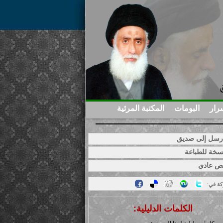
رار
البومات
المكتبة المرئية
سل إلى صديق
خة للطباعة
ص عادي
كة في
:
الكلمات الدليلية: