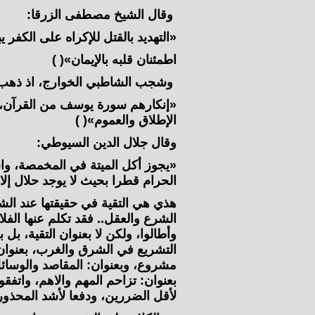
وقال الشيخ مصطفى الزرقا:
«التهديد بالقتل للإكراه على الكفر
اطمئنان قلبه بالإيمان»( )
وشجب الشاطبي الخوارج، اذ ذهب ق
«إنكارهم سورة يوسف من القرآن، و
الإطلاق والعموم»( )
وقال جلال الدين السيوطي:
«يجوز أكل الميتة في المخمصة، واس
الحرام قطرا بحيث لا يوجد حلال إلا ن
هذي هي التقية في حقيقتها عند الشي
الشرع والعقل.. فقد تكلم عنها الفلا
وأطالوا، ولكن لا بعنوان التقية، بل ب
التشريع في الشرق والغرب، بعنوا
مشروع، وبعنوان: المقاصد والوسائل
بعنوان: تزاحم المهم والاهم، واتفقو
لأقل الضررين، ودفعا لأشد المحذور