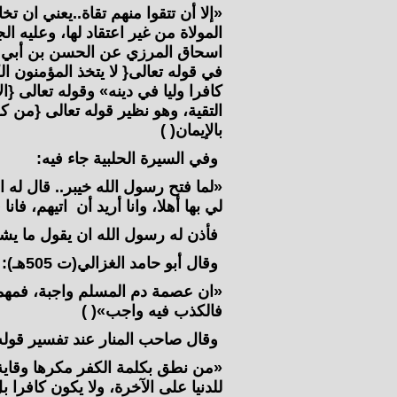
«إلا أن تتقوا منهم تقاة.‏.‏يعني ان
المولاة من غير اعتقاد لها، وعليه ا
اسحاق المرزي عن الحسن بن أبي ال
في قوله تعالى{ لا يتخذ المؤمنون ال
كافرا وليا في دينه» وقوله تعالى {ال
التقية، وهو نظير قوله تعالى {من كف
بالإيمان( )
وفي السيرة الحلبية جاء فيه:
«لما فتح رسول الله خيبر.‏. قال له 
لي بها أهلا، وانا أريد أن اتيهم، فا
فأذن له رسول الله ان يقول ما يشا
وقال أبو حامد الغزالي(ت 505هـ):
«ان عصمة دم المسلم واجبة، فمهم
فالكذب فيه واجب»( )
وقال صاحب المنار عند تفسير قوله تع
«من نطق بكلمة الكفر مكرها وقاية 
للدنيا على الآخرة، ولا يكون كافرا 