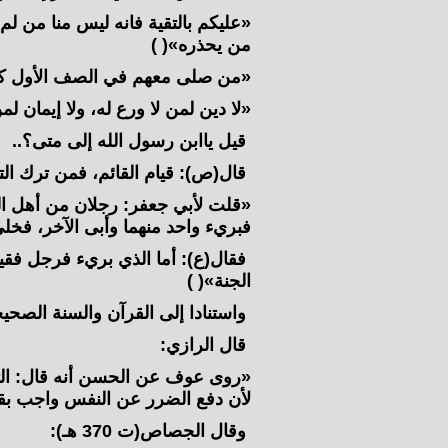
«عليكم بالتقية فانه ليس منا من لم
من يحذره»( )
«من صلى معهم في الصف الأول كا
«لا دين لمن لا ورع له، ولا إيمان لمن
قيل ياابن رسول الله إلى متى؟.‏.‏
قال(ص): قيام القائم، فمن ترك التق
«قلت لأبي جعفر: رجلان من أهل الكوف
فبريء واحد منهما وأبى الآخر، فخل
فقال(ع): أما الذي بريء فرجل فقيه
الجنة»( )
واستنادا إلى القرآن والسنة الصحيح
قال الرازي:
«روى عوف عن الحسن أنه قال: التقي
لأن دفع الضرر عن النفس واجب بقد
وقال الجصاص(ت 370 هـ):