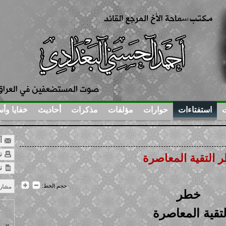
ت
استفتاءات
حوارات
مؤلفات
مذكرات
أحاديث
خفايا وأس
أر
نس
 التقية المعاصرة
ن
حجم الخط:
مشار
خطر
لتقية المعاصرة