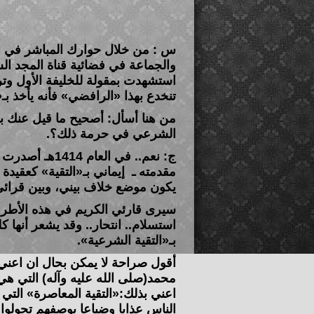
س : من خلال حوارك المباشر في الن
استشهدت بمقولة للخليفة الأول وترح
تنخدع بهذا «الرافضي» فأنه يأخذ بـ
من هنا أسأل: أصحيح ما قيل عنك بأ
الشرعي في حرمة ذلك؟.
ج: نعم.. في الع
مقدمته ـ إيماني بـ«التقية» كعقيدة
يكون موضع خلاف بيني، وبين قرائي
سيرى قارئي الكريم في هذه الأطروحة
استسلام.. انتحار.. وقد يشعر أنها ك
بـ«التقية الشرعية».
أقول صراحة لا يمكن بحال ان اعن
محمد(صلى الله عليه وآله) التي هي:«
اعني بذلك:«التقية المعاصرة» التي
الناس عذابا وضياعا بوصفهم تحولوا