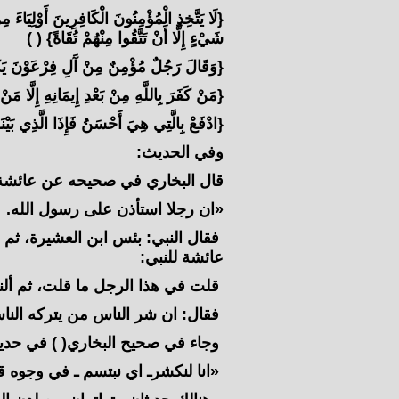
{لَا يَتَّخِذِ الْمُؤْمِنُونَ الْكَافِرِينَ أَوْلِيَا
شَيْءٍ إِلَّا أَنْ تَتَّقُوا مِنْهُمْ تُقَاةً} ( )
{وَقَالَ رَجُلٌ مُؤْمِنٌ مِنْ آَلِ فِرْعَوْنَ يَكْ
{مَنْ كَفَرَ بِاللَّهِ مِنْ بَعْدِ إِيمَانِهِ إِلَّا مَنْ
{ادْفَعْ بِالَّتِي هِيَ أَحْسَنُ فَإِذَا الَّذِي بَيْنَك
وفي الحديث:
قال البخاري في صحيحه عن عائشة
«ان رجلا استأذن على رسول الله.
فقال النبي: بئس ابن العشيرة، ثم أ
عائشة للنبي:
قلت في هذا الرجل ما قلت، ثم ألنت
فقال: ان شر الناس من يتركه النا
وجاء في صحيح البخاري( ) في حديث
«انا لنكشرـ اي نبتسم ـ في وجوه قو