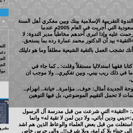
لا ي
دوة التقريبية الإسلامية بينك وبين مفكري أهل السنة
والجماعة في فضائية قناة المجد السعودية التي أُجريت في العام 2005م عندما
مت عليه وإذا انبرى أحدهم مخاطباً مدير الندوة: لا
«التقية» بيد أن الدكتور محمد عمارة رده بما يستحق.
التع
نك تشجب العمل بالتقية الشيعية مطلقاً وما هو دليلك
دعم
الج
الجه
ام 1414هـ أصدرت كتابا فقهيا استدلاليا مستقلاً وقلت: ـ كما جاء في
مواج
 ما في ذلك ريب بيني، وبين تفكيري.. ولا موجب ان
.
 الجديدة أمثال: خوف.‏. مؤامرة.. خيانة.. انهزام..
لمات لا تحمل التقييم الموضوعي، بل فيها التوهين
ي: «التقية» التي شرعت من قبل مدرسة آل الرسول
ديني ودين آبائي، ولا دين لمن لا تقية له» وانما
 استغلت من قبل بعض العلماء والوعاظ الذين هم اشد
 إلى جبناء بلا كرامة، وبلا شرف!!.. والى حرس خاص