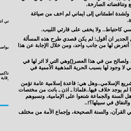
 وتناقضاته الصارخة.
، ولشدة اطمئناني إلى ايماني لم اخف من صياغة
.
كاحتياط.‏. ولا يخفى على قارئي اللبيب.
ن الجدير ان أقول: لم يكن قصدي طرح هذه المسألة
ما أتعرض لها من جانب واحد، ومن خلال الإجابة عن هذا
ة»، ولصالح من في هذا العصر()وهي التي لا اثر لها في
ي لا وجود لها بسبب الحرية المذهبية الأممية في
شريع الإسلامي..‏وهل هي: قاعدة إسلامية عامة تؤمن
ا لم يوجد خلاف فيها..‏فلماذا ـ اذن ـ باتت من مختصات
أهل السنة والجماعة شنعوا على الإمامية، ونسبوهم
 والنفاق في سبيلها؟!..
ي القرآن، والسنة الصحيحة، وإجماع الأمة من مختلف