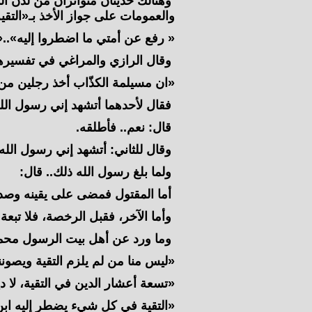
وهنالك حديثان متواتران من لدن ال
والعمومات على جواز الأخذ بـ«التقي
« رفع عن أمتي ما اضطروا إليه».‏.«
وقال الرازي والمراغي في تفسيرهما
«ان مسيلمة الكذّاب أخذ رجلين من
فقال لأحدهما أتشهد إني رسول الله؟
قال: نعم.. فأطلقه.
وقال للثاني: أتشهد إني رسول الله،
ولما بلغ رسول الله ذلك.‏. قال:
أما المقتول فمضى على يقينه وصدقه 
وأما الآخر، فقبل الرخصة، فلا تبعة
وما ورد عن أهل بيت الرسول محمد(ص
«ليس منا من لم يلزم التقية ويصون
«تسعة أعشار الدين في التقية، لا دين
«التقية في كل شيء يضطر إليه ابن آ