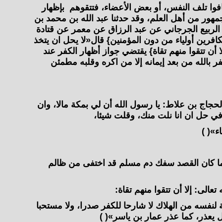
 تخافوا تلف النفس، أو بعض الأعضاء، فتتقوهم بإظهار
لجمهور من أهل العلم، وقد حدثنا عبد الله بن محمد بن
ربيع الجرجاني عن عبد الرزاق عن معمر عن قتادة
كافرين أولياء من دون المؤمنين} قال«لا يحل ان يتخذ
ا أن تتقوا منهم تقاة} يقتضي جواز أظهار الكفر عند
ر بالله من بعد إيمانه إلا من اكره وقلبه مطمئن
الحجاج بن علاط: يا رسول الله أن لي بمكة مالا، وان
نا في حل ان انا نلت منك، وقلت شيئا،
ء»( )
ا كان القصد سفك دم مسلم قد اختفى من ظالم
الى: إلا أن تتقوا منهم تقاة:
لنفسه من الهلاك لا شارحا للكفر صدرا، ولا مستحبا
بل يعذر، كما عذر عمار بن ياسر»( )