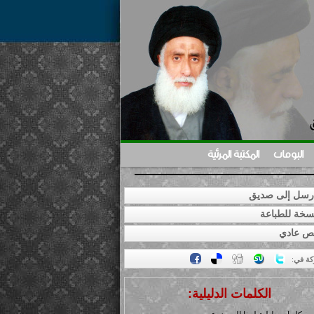
البومات
المكتبة المرئية
سل إلى صديق
خة للطباعة
ص عادي
كة في
:
الكلمات الدليلية: