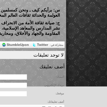
س: برأيكم كيف ـ ونحن كمسلمين ـ
العولمة والحداثة ثقافات العالم المخ
ج: صيانة ثقافة الأمة من الانحراف
نشر المدارس والمعاهد الإسلامية، 
المقاومة والجهاد والأخلاق، ومحارب
StumbleUpon
Twitter
مشاركة في
:
لا توجد تعليقات
أضف تعليقك
اسمك:
بريدك الإلكتروني:
موقعك:
أضف تعليقاتك: