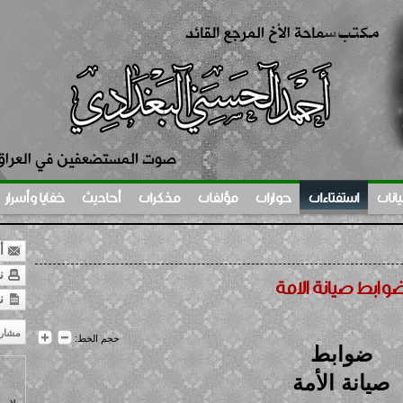
يانات
استفتاءات
حوارات
مؤلفات
مذكرات
أحاديث
خفايا وأسرار
أر
نس
وابط صيانة الأمة
ن
مشار
حجم الخط:
ضوابط
صيانة الأمة