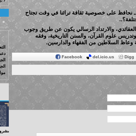
لا ي
 نحافظ على خصوصية ثقافة تراثنا في وقت تجتاح
تلفة؟..
 العقائدي، والارتداد الرسالي يكون عن طريق وجوب
وتدريس علوم القرآن، والسنن التاريخية، وفقه
ة وعاظ السلاطين من الفقهاء والدارسين.
التع
دعم
Facebook
del.icio.us
Digg
الج
الجه
مواج