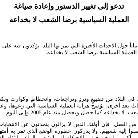
تدعو إلى تغيير الدستور وإعادة صياغة
العملية السياسية برضا الشعب لا بخداعه
 حول الاحداث الأخيرة التي يمر بها البلد، يؤكدون فيه على هز
العملية السياسية برضا الشعب لا بخداعه.
ل في البلاد من تضييعٍ وتردٍ وتراجعات، وانحطاطٍ وكوارث ون
اباتٌ بعد أخرى، توّضح هزالة العملية السياسية التي رعوها، وعق
 بخداعه كما حصل ويحصل منذ عام 2005 وإلى اليوم.
من العقل، فإن أولئك الذين لا يزالون يتحدثون عن الانتخا
أوصلوا إليه شعبهم، ولا يدركون خطورة الوضع الذي تمر به أم
كبر مما نحن فيه، والاحتكام إلى الشعب الواعي لمُثله العل