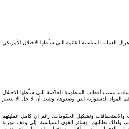
ال العملية السياسية القائمة التي سلّطها الاحتلال الأمريكي
كسات، بسبب أقطاب المنظومة الحاكمة التي سلّطها الاحتلال
م المواد الدستورية التي وضعوها، وتثبت أن لا حل الا بتغيير
بات والاستحقاقات وتشكيل الحكومات، رغم إن كامل عمليتهم
تهم، ولذلك نطالبهم -وسائر القوى السياسية- إلى وقف مهزلة
يا، والذي لن يرضى بأقل من اختيارِ رئيسٍ للوزراء بنفسه،