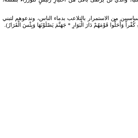
لسياسيين من الاستمرار بالتلاعب بدماء الناس، وندعوهم لتبني
ا قَوْمَهُمْ دَارَ الْبَوَارِ * جَهَنَّمَ يَصْلَوْنَهَا وَبِئْسَ الْقَرَارُ).