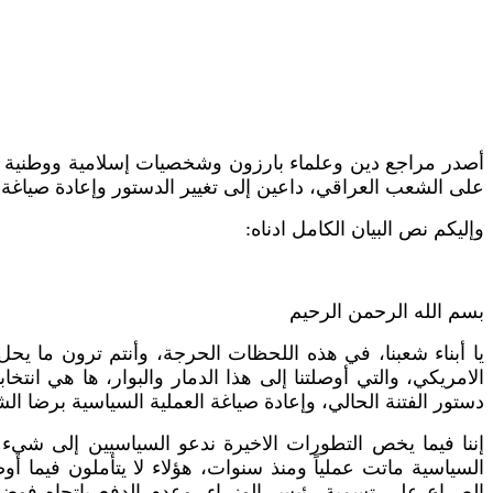
أصدر مراجع دين وعلماء بارزون وشخصيات إسلامية ووطنية بياناً
على الشعب العراقي، داعين إلى تغيير الدستور وإعادة صياغة 
وإليكم نص البيان الكامل ادناه:
بسم الله الرحمن الرحيم
يا أبناء شعبنا، في هذه اللحظات الحرجة، وأنتم ترون ما يح
الامريكي، والتي أوصلتنا إلى هذا الدمار والبوار، ها هي انتخ
دستور الفتنة الحالي، وإعادة صياغة العملية السياسية برضا الشعب، لا
إننا فيما يخص التطورات الاخيرة ندعو السياسيين إلى شيء 
السياسية ماتت عملياً ومنذ سنوات، هؤلاء لا يتأملون فيما 
الصراع على تسمية رئيس الوزراء، وعدم الدفع باتجاه فوضى أ