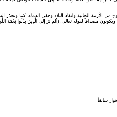
روج من الأزمة الحالية وانقاذ البلاد وحقن الدماء، كما ونحذر ا
له تعالى: (ألم تَرَ إلى الَّذِينَ بَدَّلُوا نِعْمَةَ اللَّهِ كُفْراً وَأَحَلُّو