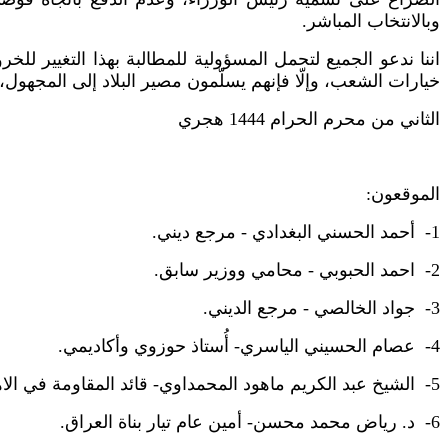
وبالانتخاب المباشر.
اننا ندعو الجميع لتحمل المسؤولية للمطالبة بهذا التغيير للخ
خيارات الشعب، وإلّا فإنهم يسلّمون مصير البلاد إلى المجهول، ويكونون مصداقاً لقو
الثاني من محرم الحرام 1444 هجري
الموقعون:
1- أحمد الحسني البغدادي - مرجع ديني.
2- احمد الحبوبي - محامي ووزير سابق.
3- جواد الخالصي - مرجع الديني.
4- عصام الحسيني الياسري- أُستاذ حوزوي وأكاديمي.
5- الشيخ عبد الكريم ماهود المحمداوي- قائد المقاومة في الاهوار سابقاً.
6- د. رياض محمد محسن- أمين عام تيار بناة العراق.