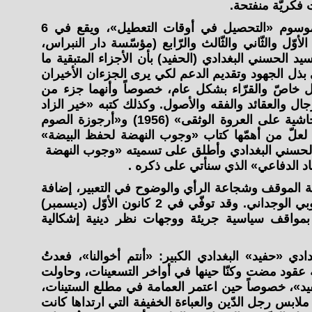
 فكريّة منفتحة.
ومن أهمّ مؤلفاته بحثه الجامع الموسوم «التحصيل في أوقات التعطيل»، ويقع في 6
أوّل والثّاني والثّالث والرّابع (مؤسّسة دار النبراس،
 من السيد الحسني البغدادي (الحفيد) بأن الأجزاء المتبقية ما
ذل الجهود وتقديم الدعم لكي يرى الجزءان الأخيران
شكل خاصّ والقرّاء بشكل عام، خصوصاً وأنهما جزء من
ال والعقائد والفقه والأصول. وكذلك كتبه «خير الزاد
ليوم المعاد» و«مناسك الحج» و«حاشية على العروة الوثقى» (1956) و«أرجوزة الصوم
 لعلّ من أهمّها كتاب «وجوب النهضة لحفظ البيضة»
حمد الحسني البغدادي وأطلق على تسميته «وجوب النهضة
اد الدفاعي» الذي سنأتي على ذكره .
 الموقف وشجاعة الرأي والوضوح في التعبير، إضافة
إلى الوطنية العراقية والتوجّه العروبي الوجداني. وقد توفّي في 2 كانون الأوّل (ديسمبر)
ت بمواقف سياسية جريئة ووجهات نظر دينية إشكالية
دي «حفيد» البغدادي الكبير: «أنتم أخوالنا»، فعدتُ
ة عقود مضت وكنّا حينها في أواخر التسعينات، وحاولت
يد»، خصوصاً حين اعتمر العمامة في مطلع الستينات،
ملابس رجل الدّين والعباءة الخفيفة التي ارتداها كانت