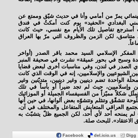
مائي يمرّ من أمامي وأنا في حديث شيّق وممتع عن
سني البغدادي «الحفيد» يوم كنت أمكثُ في فندق
أسترجع تفاصيل تلك الأيام مع نفسي، حيث كانت
ني متناسق، لكن الزمن والظروف التي مرّ بها العراق
عاً.
لمفكر الإسلامي السيد محمد باقر الصدر (أواخر
يدة وسبح في بحور عميقة» نشرت في صحيفة المنبر
ي الصدر في لندن، وفي مناسبات أخرى لبعض قضايا
 بين الشيوعيين والإسلاميين، إنه في الوقت الذي كانت
محلّة الواحدة تضم دينيين وغير دينيين، متديّنين وغير
ين وإسلاميين، حيث لم تجد ضيراً أو بأساً في تلك
ثّل شكلاً مميّزاً من الفسيفساء الجميلة أو الموزائيك
لّوحة تتشقّق وتنثلم وتتشوّه بعض ألوانها، في حين أنها
جتمع العراقي المتعايش المتفاعل والمختلف في آن،
لم يمنحه أحد لأي أحد، لكن الجميع ظلّ يتشبّث به
 الاعتقاد». للبحث صلة.
Facebook
del.icio.us
Digg