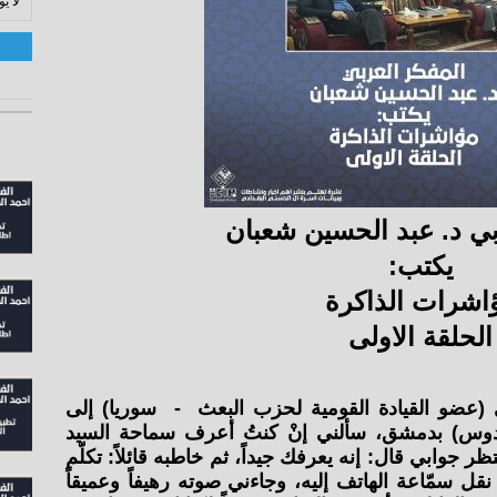
لا ي
بي د. عبد الحسين شعبان
يكتب:
اشرات الذاكرة
الحلقة الاولى
 (عضو القيادة القومية لحزب البعث - سوريا) إلى
دوس) بدمشق، سألني إنْ كنتُ أعرف سماحة السيد
ر جوابي قال: إنه يعرفك جيداً، ثم خاطبه قائلاً: تكلّم
قل سمّاعة الهاتف إليه، وجاءني صوته رهيفاً وعميقاً