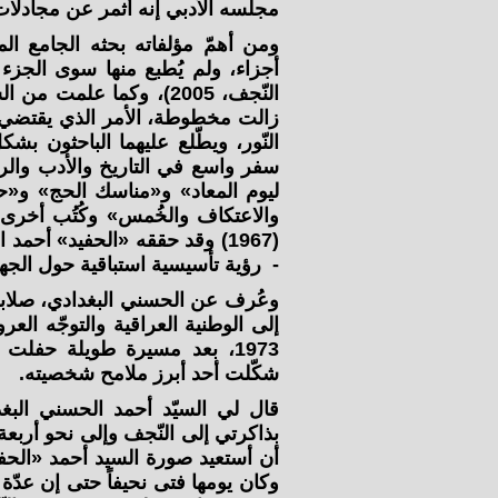
مجلسه الأدبي إنه أثمر عن مجادلات
أجزاء، ولم يُطبع منها سوى الجزء ال
النّجف، 2005)، وكما علمت
زالت مخطوطة، الأمر الذي يقتضي ب
النّور، ويطّلع عليهما الباحثون ب
سفر واسع في التاريخ والأدب والرج
والاعتكاف والخُمس» وكُتُب أخرى
(1967) وقد حققه «الحفيد» أ
- رؤية تأسيسية استباقية حول الجه
وعُرف عن الحسني البغدادي، صلابة
1973، بعد مسيرة طويلة حفل
شكّلت أحد أبرز ملامح شخصيته.
قال لي السيّد أحمد الحسني البغدا
بذاكرتي إلى النّجف وإلى نحو أربع
أن أستعيد صورة السيد أحمد «الحف
وكان يومها فتى نحيفاً حتى إن عدّة 