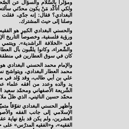
ومؤثّراً بالسّلام والسؤال عن الصّح
ولكي أتأكّد مَنْ يكون محدّثي سألته
البغدادي؟ فقال: إنه جدّي، فقلت 
وصلنا إلى حيث المشترك.
والحسني البغدادي الكبير هو الفقيه
ورؤية فلسفية، وخصوصاً التاريخ الإس
في «الخلافة الراشدية». وينتمي 
والشّعراء، وكانوا يلقّبون بآل العط
كان في سوق العطارين في منطقة ا
والإمام محمد الحسني البغدادي ه
محمد العطار البغدادي، ويتواشج نس
يد والده وعدد من أفقه علماء عص
الشّريعة الأصفهاني ومحمّد سعيد ال
محمّد حسين النائيني، الذي ظلّ ملا
وأظهر الحسني البغدادي تفوّقاً متميّ
الإسلامي إلى جانب الفقه والأص
العشرين، ولم يكن قد بلغ نهاية عق
الفقيه»، و«الفقيه المدرّس» على ح