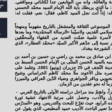
ة والعائلة، وأنه من المتابعين جداً لكتاباتي ومواقفي.
: ما الذي يربطك بآية اللّه الإمام السيد محمّد الحسني
له: إذاً أنت نجل السيد كاظم، فقال: نعم، فقلت له:
 الموسوعي الثقافة والمنشغل بالتاريخ مفهوماً ومنهجاً
لامي القديم، ولاسيّما «الرسالة المحمّدية» وما بعدها
لأسرة علمية ضمّت العديد من الفقهاء والمحقّقين
ار نسبة إلى جدّهم الأكبر السيّد «محمّد العطار»، الذي
لشورجة ببغداد.
و ابن صادق بن محمد بن راضي بن حسين بن أحمد بن
به بالسيد الحسن المثنّى بن الإمام الحسن السبط بن
علي بن أبي طالب، وقد وُلد في مدينة النّجف في 25 حزيران (يونيو) 1881. وتتلمذ على
ره مثل الآخوند ملّا محمّد كاظم الخراساني وشيخ
حبوبي وباقر الجواهري وضياء الدّين العراقي والميرزا
زماً له نحو عقدين من الزمان.
زاً، واهتمّ منذ مراحل دراسته الأولى بالتاريخ العربي -
ول والأدب، وحصل على مرتبة الاجتهاد عشية ثورة
ده الرابع، حيث تفرّغ للبحث والتدريس. وهو «المدرّس
دّ تعبير الباحث الأديب حميد المطبعي، الذي يقول عن