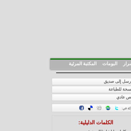
رار
البومات
المكتبة المرئية
سل إلى صديق
خة للطباعة
ص عادي
كة في
:
الكلمات الدليلية: