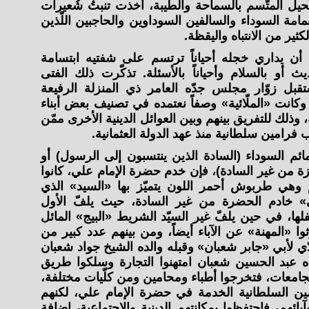
حيل المتّسم بالسماحة والطيبة، أخذت تنبتُ شُعيرات
مة السوداء والسالفين السوداوين والحاجبين اللّذين
كثير من الانتباه واليقظة.
أن يداري خجله أحياناً ترتسم على شفتيه ابتسامة
يث أو بالسلام وأحياناً بالأسئلة. تذكّرت ذلك الفتى
ستقبل زوّار مجلس جدّه العامر ذي المنزلة الرفيعة
. وكانت «الملّائية» وصفاً نعتمده في تصنيف بعض أبناء
 وذلك للتفريق بينهم وبين العوائل الدينية الأخرى ممّن
فرامين سلطانية منذ عهد الدولة العثمانية.
مائم السوداء (السادة الذين ينتسبون إلى الرسول) أو
زة من غير السادة)، فإن خدم حضرة الإمام علي، كانوا
هي طربوش أحمر اللون يتميّز بها «السيد» الذي
 خادم الحضرة من غير السادة، حيث يلفّ الأول
، في حين يلفّ غير السيّد الشريط «البيج» المائل
وا «المهنة» عن الآباء أيضاً، ومن بينهم عدد كبير من
ّي لأبي «جابر شعبان» وقبله والده الشيخ جواد شعبان
ه عبد الحسين شعبان امتهنوا التجارة وسلكوا طريق
الجامعات، فتخرجوا أطباء ومحامين ومن كلّيات مختلفة،
مين السلطانية الخدمة في حضرة الإمام علي، لكنهم
بآبائهم، فاحتفظوا بمكانتهم الدينية والاجتماعية، إضافة