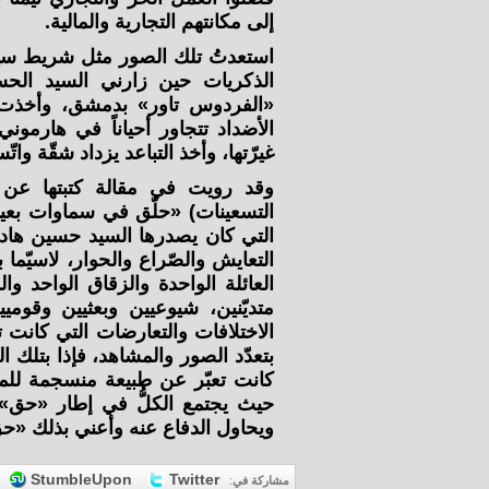
إلى مكانتهم التجارية والمالية.
استعدتُ تلك الصور مثل شريط سين
الذكريات حين زارني السيد الح
«الفردوس تاور» بدمشق، وأخذت 
الأضداد تتجاور أحياناً في هارمو
غيرّتها، وأخذ التباعد يزداد شقّة واتّسا
وقد رويت في مقالة كتبتها عن ا
التسعينات) «حلّق في سماوات بع
التي كان يصدرها السيد حسين هاد
التعايش والصّراع والحوار، لاسيّما
العائلة الواحدة والزقاق الواحد وال
متديّنين، شيوعيين وبعثيين وقومي
الاختلافات والتعارضات التي كانت تم
بتعدّد الصور والمشاهد، فإذا بتلك ال
كانت تعبّر عن طبيعة منسجمة للم
حيث يجتمع الكلُّ في إطار «حق» 
ويحاول الدفاع عنه وأعني بذلك «حق
StumbleUpon
Twitter
مشاركة في
: