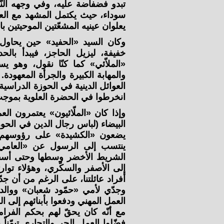
تبدو فضفاضة عليه، وفي وجهه النّ
سوداء، حيث يكتمل المشهد مع العما
يعلوان عينيه المشعّتين الموحيتين بال
وكان السيد «الحفيد» حين يحاول 
خفيفة، ليزيل الحاجز، فيبدأ بالحد
«الملاّئي» كما كنّا نقول، وهو ي
والمهابة الكبيرة والجرأة المعهودة
العوائل الدينية في الحوزة الدراسية،
انخرطوا في الحضرة العلوية بموجب 
وإذا كان «الملّائيون» يعتمرون الع
البيضاء (لباس رجال الدين في الحو
يضعون «الكشيدة» على رؤوسهم و
ينتسب إلى الرسول عن «العامي»
الشريط الأخضر وسطها وحتى أسفلها
إلى الأصفر والسكّري، وهؤلاء توارث
أفراد عائلتنا، على الرغم من أن جد
وجدّي لأمي «حمّود شعبان» ووالد
العمل المهني ودفعوا بأبنائهم إلى 
مع أنّه كان يحقّ لهم بحكم الفرا
فضّلوا العمل الحر والتجاري تيمّناً 