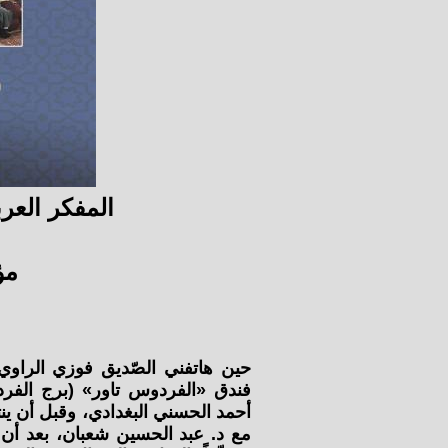
المفكر العر
مؤ
حين هاتفني الصّديق فوزي الراوي
فندق «الفردوس تاور» (برج الفر
أحمد الحسني البغدادي، وقبل أن ينتظ
مع د. عبد الحسين شعبان، بعد أن ن