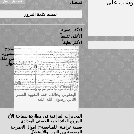
ب على ...
تسجيل
نسيت كلمة المرور
الأكثر شعبية
الأعلى تقييماً
الأكثر تعليقاً
نماذج
مصورة
من ملف
جهاز
اليعقوبي يخالف خط الشهيد الصدر
الثاني رضوان الله عليه
المخابرات العراقية في مطاردة سماحة الأخ
المرجع القائد احمد الحسني البغدادي
قضية عراقية "للمناقشة": اموال الاضرحة
المقدسة بين النهب والاستغلال