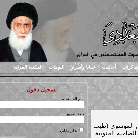
رات
أحاديث
خفايا وأسرار
البومات
المكتبة المرئية
تسجيل دخول
اسم المستخدم:
كلمة المرور:
الموسوي (طيب
تذكر بياناتي
 في الضاحية الجنوبية